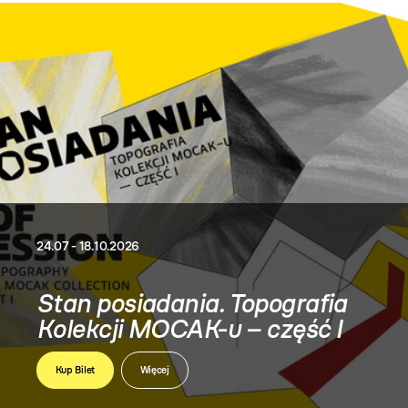
Wielcy współcześni. Dar
Teresy i Andrzeja
Starmachów
Kup Bilet
Więcej