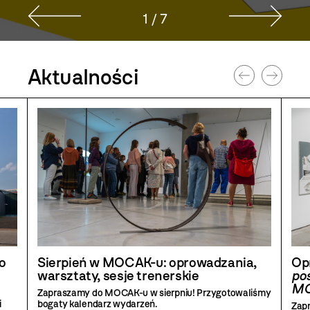
2 / 7
Strona
Aktualności
głowna
o
Sierpień w MOCAK-u: oprowadzania,
Op
warsztaty, sesje trenerskie
pos
MO
Zapraszamy do MOCAK-u w sierpniu! Przygotowaliśmy
i
bogaty kalendarz wydarzeń.
Zap