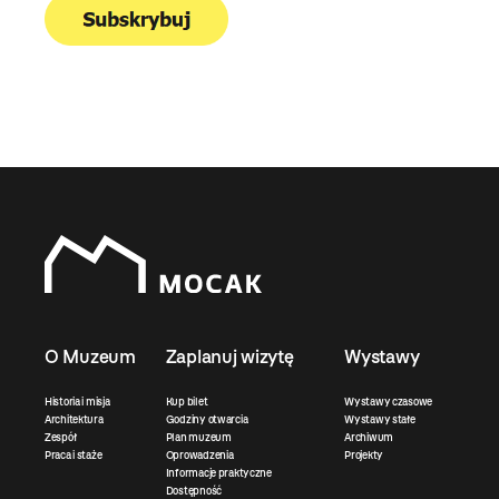
O Muzeum
Zaplanuj wizytę
Wystawy
Historia i misja
Kup bilet
Wystawy czasowe
Architektura
Godziny otwarcia
Wystawy stałe
Zespół
Plan muzeum
Archiwum
Praca i staże
Oprowadzenia
Projekty
Informacje praktyczne
Dostępność