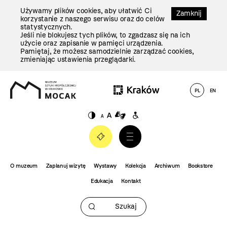
Przejdź
Używamy plików cookies, aby ułatwić Ci
Do
Zamknij
korzystanie z naszego serwisu oraz do celów
Treści
statystycznych.
Jeśli nie blokujesz tych plików, to zgadzasz się na ich
użycie oraz zapisanie w pamięci urządzenia.
Pamiętaj, że możesz samodzielnie zarządzać cookies,
zmieniając ustawienia przeglądarki.
(otwiera
PL
EN
się
w nowej
karcie)
O muzeum
Zaplanuj wizytę
Wystawy
Kolekcja
Archiwum
Bookstore
Edukacja
Kontakt