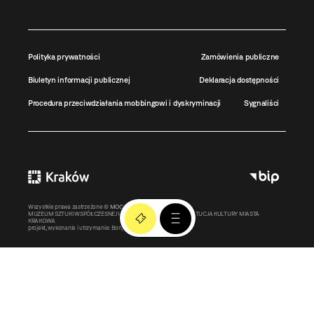
Polityka prywatności
Zamówienia publiczne
Biuletyn informacji publicznej
Deklaracja dostępności
Procedura przeciwdziałania mobbingowi i dyskryminacji
Sygnaliści
Wszystkie prawa zastrzeżone ©
MOCAK
2011-2026
MUZEUM SZTUKI WSPÓŁCZESNEJ W KRAKOWIE MOCAK – INSTYTUCJA KULTURY MIASTA
KRAKOWA
projekt, wykonanie i utrzymanie:
Bonjour.pl