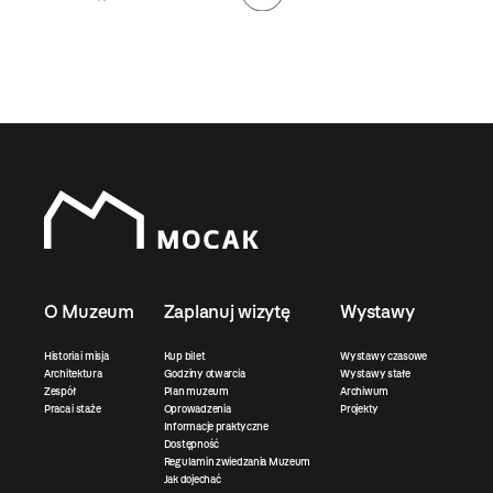
O Muzeum
Zaplanuj wizytę
Wystawy
Historia i misja
Kup bilet
Wystawy czasowe
Architektura
Godziny otwarcia
Wystawy stałe
Zespół
Plan muzeum
Archiwum
Praca i staże
Oprowadzenia
Projekty
Informacje praktyczne
Dostępność
Regulamin zwiedzania Muzeum
Jak dojechać