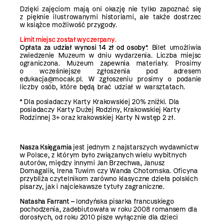
Dzięki zajęciom mają oni okazję nie tylko zapoznać się
z pięknie ilustrowanymi historiami, ale także dostrzec
w książce możliwość przygody.
Limit miejsc został wyczerpany
.
Opłata za udział wynosi 14 zł od osoby
*. Bilet umożliwia
zwiedzenie Muzeum w dniu wydarzenia. Liczba miejsc
ograniczona. Muzeum zapewnia materiały. Prosimy
o wcześniejsze zgłoszenia pod adresem
edukacja@mocak.pl. W zgłoszeniu prosimy o podanie
liczby osób, które będą brać udział w warsztatach.
* Dla posiadaczy Karty Krakowskiej 20% zniżki. Dla
posiadaczy Karty Dużej Rodziny, Krakowskiej Karty
Rodzinnej 3+ oraz krakowskiej Karty N wstęp 2 zł.
Nasza Księgarnia
jest jednym z najstarszych wydawnictw
w Polsce, z którym było związanych wielu wybitnych
autorów, między innymi Jan Brzechwa, Janusz
Domagalik, Irena Tuwim czy Wanda Chotomska. Oficyna
przybliża czytelnikom zarówno klasyczne dzieła polskich
pisarzy, jak i najciekawsze tytuły zagraniczne.
Natasha Farrant –
londyńska pisarka francuskiego
pochodzenia, zadebiutowała w roku 2008 romansem dla
dorosłych, od roku 2010 pisze wyłącznie dla dzieci