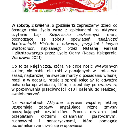
W
sobotę, 2 kwietnia, o godzinie 12
zapraszamy dzieci do
ósmego roku życia wraz z opiekunami na aktywne
czytanie bajki
Księżniczka bezkresnych mórz
,
pochodzącej ze zbioru opowiadań
Księżniczki
buntowniczki. Historie o odwadze, przyjaźni i innych
wartościach
, napisanego przez Natashę Farrant
i zilustrowanego przez Lydię Corry (Nasza Księgarnia,
Warszawa 2021).
Co to za księżniczka, która nie chce nosić wytwornych
sukien, nic sobie nie robi z panujących w królestwie
zasad, najbardziej na świecie marzy o posiadaniu własnej
łodzi, a w dodatku ratuje z opresji księcia? To odważna
bohaterka opowiadania, której uczestnicy potowarzyszą
w pokonywaniu przeciwności losu i dążeniu do realizacji
swoich marzeń.
Na warsztatach
Aktywne czytanie
wspólną lekturę
uzupełniają zabawy angażujące różne zmysły
początkujących czytelników. Proces czytania jest
przeplatany krótkimi działaniami plastycznymi,
ruchowymi i sensorycznymi, które pomagają
uczestnikom zanurzyć się w opowieści.