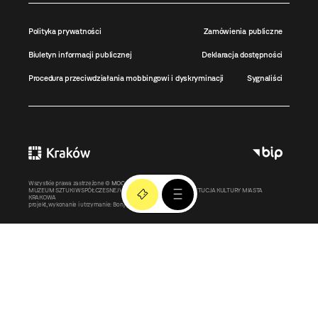
Polityka prywatności
Zamówienia publiczne
Biuletyn informacji publicznej
Deklaracja dostępności
Procedura przeciwdziałania mobbingowi i dyskryminacji
Sygnaliści
Wszystkie prawa zastrzeżone ©
MOCAK
2011-2026
MUZEUM SZTUKI WSPÓŁCZESNEJ W KRAKOWIE MOCAK – INSTYTUCJA KULTURY MIASTA
KRAKOWA
projekt, wykonanie i utrzymanie:
Bonjour.pl