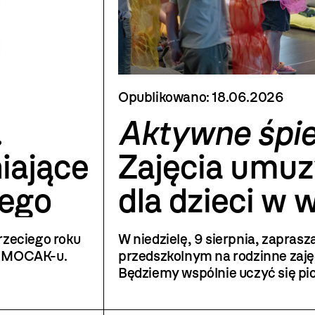
Opublikowano:
18.06.2026
.
Aktywne śpie
iające
Zajęcia umuz
iego
dla dzieci w 
do 6 lat
rzeciego roku
W niedzielę, 9 sierpnia, zapras
 w MOCAK-u.
przedszkolnym na rodzinne zaję
Będziemy wspólnie uczyć się pi
i poznawać nowe instrumenty.