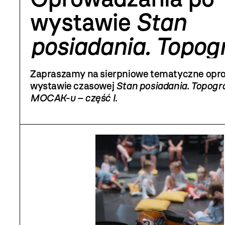
wystawie
Stan
posiadania. Topogr
Kolekcji MOCAK-u
Zapraszamy na sierpniowe tematyczne opr
część I
wystawie czasowej
Stan posiadania. Topogra
MOCAK-u – część I
.