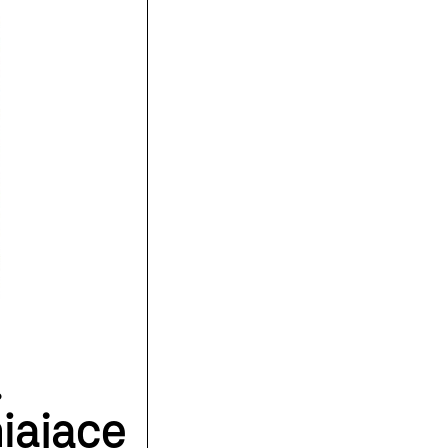
.
iające