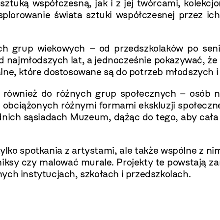
tuką współczesną, jak i z jej twórcami, kolekcj
plorowanie świata sztuki współczesnej przez ich
h grup wiekowych – od przedszkolaków po sen
od najmłodszych lat, a jednocześnie pokazywać, że 
lne, które dostosowane są do potrzeb młodszych i
również do różnych grup społecznych – osób ni
 obciążonych różnymi formami ekskluzji społeczn
nich sąsiadach Muzeum, dążąc do tego, aby cała 
o spotkania z artystami, ale także wspólne z nimi
iksy czy malować murale. Projekty te powstają zar
ych instytucjach, szkołach i przedszkolach.