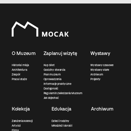
O Muzeum
Zaplanuj wizytę
Wystawy
Historia i misja
Kup bilet
Wystawy czasowe
Architektura
Godziny otwarcia
Wystawy stałe
Zespół
Plan muzeum
Archiwum
Praca i staże
Oprowadzenia
Projekty
Informacje praktyczne
Dostępność
Regulamin zwiedzania Muzeum
Jak dojechać
Kolekcja
Edukacja
Archiwum
Założenia kolekcji
Dzieci i rodziny
Artyści
Młodzież i dorośli
Filmy