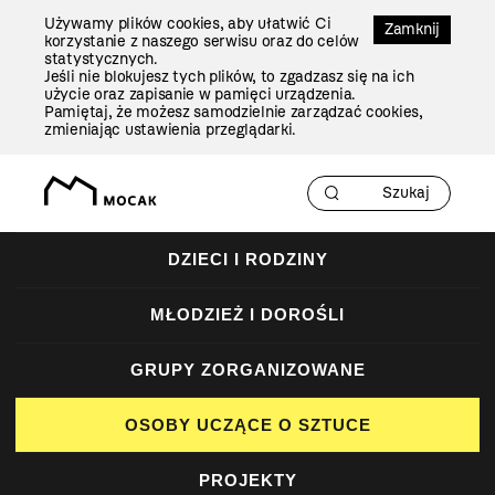
Przejdź
Używamy plików cookies, aby ułatwić Ci
Do
Zamknij
korzystanie z naszego serwisu oraz do celów
Treści
statystycznych.
Jeśli nie blokujesz tych plików, to zgadzasz się na ich
użycie oraz zapisanie w pamięci urządzenia.
Pamiętaj, że możesz samodzielnie zarządzać cookies,
zmieniając ustawienia przeglądarki.
DZIECI I RODZINY
MŁODZIEŻ I DOROŚLI
GRUPY ZORGANIZOWANE
OSOBY UCZĄCE O SZTUCE
PROJEKTY