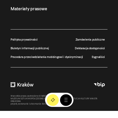
Materiały prasowe
Polityka prywatności
Zamówienia publiczne
Biuletyn informacji publicznej
Deklaracja dostępności
Procedura przeciwdziałania mobbingowi i dyskryminacji
Sygnaliści
Wszystkie prawa zastrzeżone ©
MOCAK
2011-2026
MUZEUM SZTUKI WSPÓŁCZESNEJ W KRAKOWIE MOCAK – INSTYTUCJA KULTURY MIASTA
KRAKOWA
projekt, wykonanie i utrzymanie:
Bonjour.pl