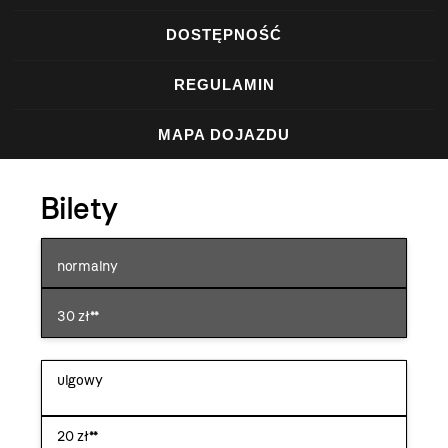
DOSTĘPNOŚĆ
REGULAMIN
MAPA DOJAZDU
Bilety
normalny
30 zł**
ulgowy
20 zł**