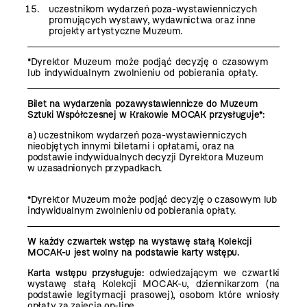
uczestnikom wydarzeń poza-wystawienniczych
promujących wystawy, wydawnictwa oraz inne
projekty artystyczne Muzeum.
*Dyrektor Muzeum może podjąć decyzję o czasowym
lub indywidualnym zwolnieniu od pobierania opłaty.
Bilet na wydarzenia pozawystawiennicze do Muzeum
Sztuki Współczesnej w Krakowie MOCAK przysługuje*:
a) uczestnikom wydarzeń poza-wystawienniczych
nieobjętych innymi biletami i opłatami, oraz na
podstawie indywidualnych decyzji Dyrektora Muzeum
w uzasadnionych przypadkach.
*Dyrektor Muzeum może podjąć decyzję o czasowym lub
indywidualnym zwolnieniu od pobierania opłaty.
W każdy czwartek wstęp na wystawę stałą Kolekcji
MOCAK-u jest wolny na podstawie karty wstępu.
Karta wstępu przysługuje:
odwiedzającym we czwartki
wystawę stałą Kolekcji MOCAK-u, dziennikarzom (na
podstawie legitymacji prasowej), osobom które wniosły
opłaty za zajęcia on-line.