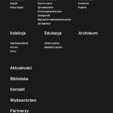
Zespół
Plan muzeum
Archiwum
Praca i staże
Oprowadzenia
Projekty
Informacje praktyczne
Dostępność
Regulamin zwiedzania Muzeum
Jak dojechać
Kolekcja
Edukacja
Archiwum
Założenia kolekcji
Dzieci i rodziny
Artyści
Młodzież i dorośli
Filmy
Aktualności
Biblioteka
Kontakt
Wydawnictwo
Partnerzy