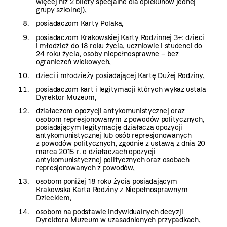
więcej niż 2 bilety specjalne dla opiekunów jednej
grupy szkolnej),
posiadaczom Karty Polaka,
posiadaczom Krakowskiej Karty Rodzinnej 3+: dzieci
i młodzież do 18 roku życia, uczniowie i studenci do
24 roku życia, osoby niepełnosprawne – bez
ograniczeń wiekowych,
dzieci i młodzieży posiadającej Kartę Dużej Rodziny,
posiadaczom kart i legitymacji których wykaz ustala
Dyrektor Muzeum,
działaczom opozycji antykomunistycznej oraz
osobom represjonowanym z powodów politycznych,
posiadającym legitymację działacza opozycji
antykomunistycznej lub osób represjonowanych
z powodów politycznych, zgodnie z ustawą z dnia 20
marca 2015 r. o działaczach opozycji
antykomunistycznej politycznych oraz osobach
represjonowanych z powodów,
osobom poniżej 18 roku życia posiadającym
Krakowska Karta Rodziny z Niepełnosprawnym
Dzieckiem,
osobom na podstawie indywidualnych decyzji
Dyrektora Muzeum w uzasadnionych przypadkach,