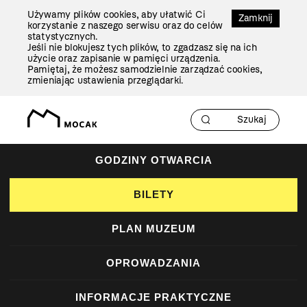
Przejdź
Używamy plików cookies, aby ułatwić Ci
Do
Zamknij
korzystanie z naszego serwisu oraz do celów
Treści
statystycznych.
Jeśli nie blokujesz tych plików, to zgadzasz się na ich
użycie oraz zapisanie w pamięci urządzenia.
Pamiętaj, że możesz samodzielnie zarządzać cookies,
zmieniając ustawienia przeglądarki.
GODZINY OTWARCIA
BILETY
PLAN MUZEUM
OPROWADZANIA
INFORMACJE PRAKTYCZNE