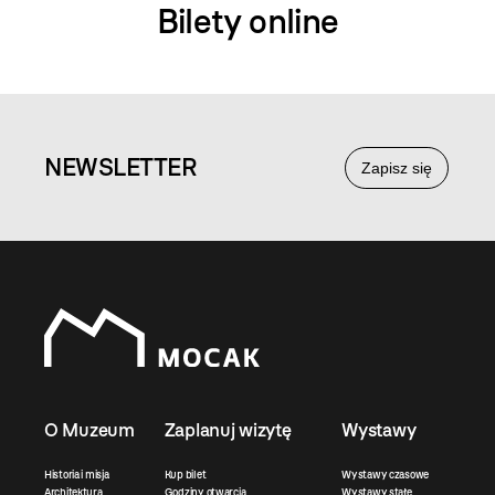
Bilety online
NEWS
LETTER
Zapisz się
O Muzeum
Zaplanuj wizytę
Wystawy
Historia i misja
Kup bilet
Wystawy czasowe
Architektura
Godziny otwarcia
Wystawy stałe