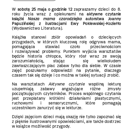
W
sobotę 25 maja o godzinie 12
zapraszamy dzieci do 8.
roku życia wraz z opiekunami na
aktywne czytanie
książki
Nasza mama czarodziejka
autorstwa Joanny
Papuzińskiej z ilustracjami Ewy Poklewskiej-Koziełło
(Wydawnictwo Literatura).
Książka stanowi zbiór opowiadań o dziecięcych
przygodach, w których kluczową rolę odgrywa mama,
pomagająca stawiać czoło przeciwnościom
i rozwiązywać problemy. Punktem wyjścia warsztatów
będzie historia chłopca, który rósł wraz ze swoją
zarozumiałością, stając się wielkoludem
zawłaszczającym plac zabaw tylko dla siebie. W czasie
zajęć poszukamy odpowiedzi na pytanie, dlaczego
czasem tak się dzieje i co można w takiej sytuacji zrobić.
Na warsztatach
Aktywne czytanie
wspólną lekturę
uzupełniają zabawy angażujące różne zmysły
początkujących czytelników. Proces wspólnego czytania
jest przeplatany krótkimi działaniami plastycznymi,
ruchowymi i sensorycznymi, które pomagają
uczestnikom zanurzyć się w lekturze.
Dzięki zajęciom dzieci mają okazję nie tylko zapoznać się
z pięknie ilustrowanymi opowieściami, ale także dostrzec
w książce możliwość przygody.