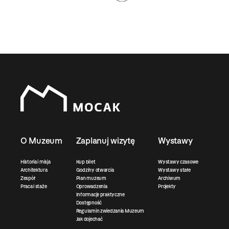
O Muzeum
Zaplanuj wizytę
Wystawy
Historia i misja
Kup bilet
Wystawy czasowe
Architektura
Godziny otwarcia
Wystawy stałe
Zespół
Plan muzeum
Archiwum
Praca i staże
Oprowadzenia
Projekty
Informacje praktyczne
Dostępność
Regulamin zwiedzania Muzeum
Jak dojechać