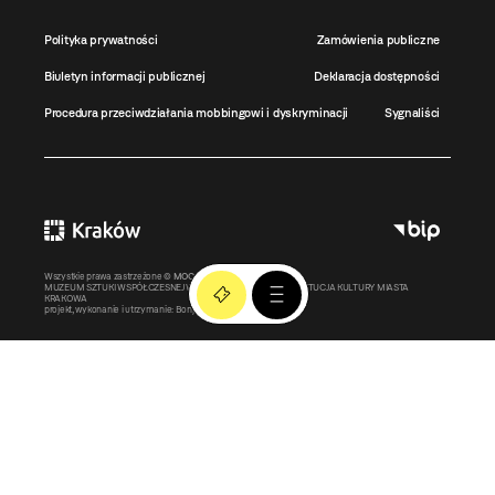
Polityka prywatności
Zamówienia publiczne
Biuletyn informacji publicznej
Deklaracja dostępności
Procedura przeciwdziałania mobbingowi i dyskryminacji
Sygnaliści
Wszystkie prawa zastrzeżone ©
MOCAK
2011-2026
MUZEUM SZTUKI WSPÓŁCZESNEJ W KRAKOWIE MOCAK – INSTYTUCJA KULTURY MIASTA
KRAKOWA
projekt, wykonanie i utrzymanie:
Bonjour.pl