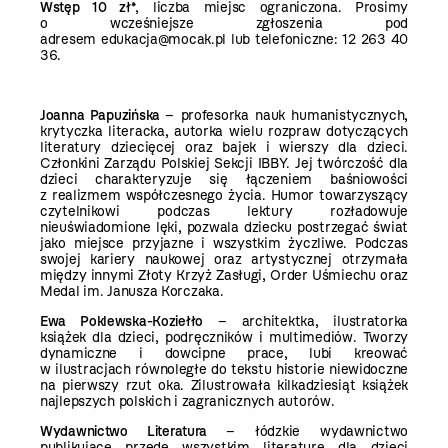
Wstęp 10 zł
*, liczba miejsc ograniczona. Prosimy
o wcześniejsze zgłoszenia pod
adresem
edukacja@mocak.pl
lub telefoniczne: 12 263 40
36.
Joanna Papuzińska
– profesorka nauk humanistycznych,
krytyczka literacka, autorka wielu rozpraw dotyczących
literatury dziecięcej oraz bajek i wierszy dla dzieci.
Członkini Zarządu Polskiej Sekcji IBBY. Jej twórczość dla
dzieci charakteryzuje się łączeniem baśniowości
z realizmem współczesnego życia. Humor towarzyszący
czytelnikowi podczas lektury rozładowuje
nieuświadomione lęki, pozwala dziecku postrzegać świat
jako miejsce przyjazne i wszystkim życzliwe. Podczas
swojej kariery naukowej oraz artystycznej otrzymała
między innymi Złoty Krzyż Zasługi, Order Uśmiechu oraz
Medal im. Janusza Korczaka.
Ewa Poklewska-Koziełło
– architektka, ilustratorka
książek dla dzieci, podręczników i multimediów. Tworzy
dynamiczne i dowcipne prace, lubi kreować
w ilustracjach równoległe do tekstu historie niewidoczne
na pierwszy rzut oka. Zilustrowała kilkadziesiąt książek
najlepszych polskich i zagranicznych autorów.
Wydawnictwo Literatura
– łódzkie wydawnictwo
publikujące przede wszystkim literaturę dla dzieci