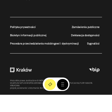
Polityka prywatności
Zamówienia publiczne
Biuletyn informacji publicznej
Deklaracja dostępności
Procedura przeciwdziałania mobbingowi i dyskryminacji
Sygnaliści
Wszystkie prawa zastrzeżone ©
MOCAK
2011-2026
MUZEUM SZTUKI WSPÓŁCZESNEJ W KRAKOWIE MOCAK – INSTYTUCJA KULTURY MIASTA
KRAKOWA
projekt, wykonanie i utrzymanie:
Bonjour.pl