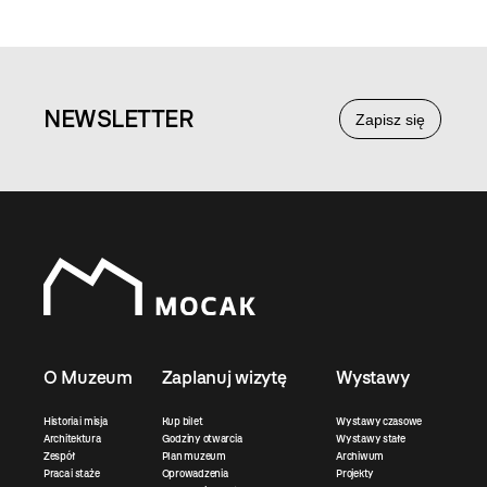
NEWS
LETTER
Zapisz się
O Muzeum
Zaplanuj wizytę
Wystawy
Historia i misja
Kup bilet
Wystawy czasowe
Architektura
Godziny otwarcia
Wystawy stałe
Zespół
Plan muzeum
Archiwum
Praca i staże
Oprowadzenia
Projekty