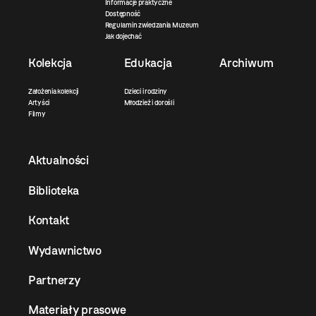
Informacje praktyczne
Dostępność
Regulamin zwiedzania Muzeum
Jak dojechać
Kolekcja
Edukacja
Archiwum
Założenia kolekcji
Dzieci i rodziny
Artyści
Młodzież i dorośli
Filmy
Aktualności
Biblioteka
Kontakt
Wydawnictwo
Partnerzy
Materiały prasowe