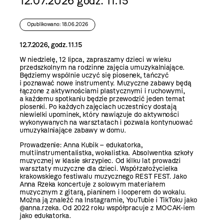
12.07.2026 godz. 11.15
Opublikowano: 18.06.2026
12.7.2026, godz. 11.15
W niedzielę, 12 lipca, zapraszamy dzieci w wieku
przedszkolnym na rodzinne zajęcia umuzykalniające.
Będziemy wspólnie uczyć się piosenek, tańczyć
i poznawać nowe instrumenty. Muzyczne zabawy będą
łączone z aktywnościami plastycznymi i ruchowymi,
a każdemu spotkaniu będzie przewodzić jeden temat
piosenki. Po każdych zajęciach uczestnicy dostają
niewielki upominek, który nawiązuje do aktywności
wykonywanych na warsztatach i pozwala kontynuować
umuzykalniające zabawy w domu.
Prowadzenie: Anna Kubik – edukatorka,
multiinstrumentalistka, wokalistka. Absolwentka szkoły
muzycznej w klasie skrzypiec. Od kilku lat prowadzi
warsztaty muzyczne dla dzieci. Współzałożycielka
krakowskiego festiwalu muzycznego REST FEST. Jako
Anna Rzeka koncertuje z solowym materiałem
muzycznym z gitarą, pianinem i looperem do wokalu.
Można ją znaleźć na Instagramie, YouTubie i TikToku jako
@anna.rzeka. Od 2022 roku współpracuje z MOCAK-iem
jako edukatorka.