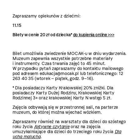
Zapraszamy opiekunów z dziećmi:
11.15
Bilety w cenie 20 zł od dziecka*
do kupienia online >>>
Bilet umożliwia zwiedzenie MOCAK-u w dniu wydarzenia.
Muzeum zapewnia wszystkie potrzebne materiały
i instrumenty. Czas trwania zajęć to 45 minut.
W przypadku pytań zapraszamy do kontaktu mailowego
pod adresem edukacja@mocak.pl lub telefonicznego: 12
263 40 35 (wtorek – piątek, godz. 9–16).
* Dla posiadaczy Karty Krakowskiej 20% zniżki. Dla
posiadaczy Karty Dużej Rodziny, Krakowskiej Karty
Rodzinnej 3+ oraz krakowskiej Karty N wstęp 5 zł.
Zajęcia odbywają się w przestronnej sali, na parterze
muzeum, do której można wjechać wózkiem.
Zapraszamy również na warsztaty dla dzieci do szóstego
roku życia
Aktywne czytanie
oraz na zajęcia
umuzykalniające dla dzieci do trzeciego roku życia
Dla
ucha malucha
.