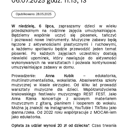
06.07.2025 godz. 11.15, 13
Opublikowano: 28.05.2025
W niedzielę, 6 lipca
, zapraszamy dzieci w wieku
przedszkolnym na rodzinne zajęcia umuzykalniające.
Będziemy wspólnie uczyć się piosenek, tańczyć
i poznawać nowe instrumenty. Muzyczne zabawy będą
łączone z aktywnościami plastycznymi i ruchowymi,
a każdemu spotkaniu będzie przewodzić jeden temat
piosenki. Po każdych zajęciach uczestnicy dostają
niewielki upominek, który nawiązuje do aktywności
wykonywanych na warsztatach i pozwala kontynuować
umuzykalniające zabawy w domu.
Prowadzenie:
Anna Kubik
– edukatorka,
multiinstrumentalistka, wokalistka. Absolwentka szkoły
muzycznej w klasie skrzypiec. Od kilku lat prowadzi
warsztaty muzyczne dla dzieci. Współzałożycielka
krakowskiego festiwalu muzycznego REST FEST. Jako
Anna Rzeka koncertuje z solowym materiałem
muzycznym z gitarą, pianinem i looperem do wokalu.
Można ją znaleźć na Instagramie, YouTubie i TikToku jako
@anna.rzeka. Od 2022 roku współpracuje z MOCAK-iem
jako edukatorka.
Opłata za udział wynosi 20 zł od dziecka
*. Czas trwania