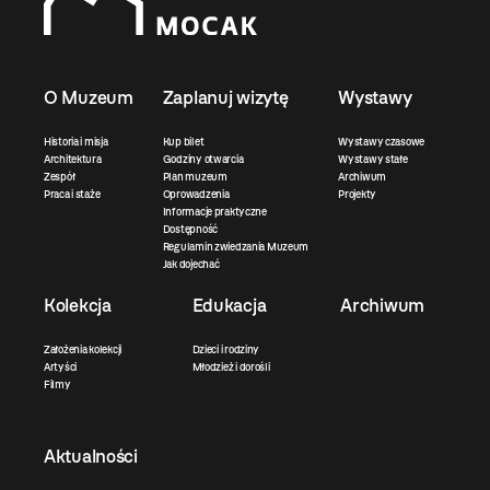
O Muzeum
Zaplanuj wizytę
Wystawy
Historia i misja
Kup bilet
Wystawy czasowe
Architektura
Godziny otwarcia
Wystawy stałe
Zespół
Plan muzeum
Archiwum
Praca i staże
Oprowadzenia
Projekty
Informacje praktyczne
Dostępność
Regulamin zwiedzania Muzeum
Jak dojechać
Kolekcja
Edukacja
Archiwum
Założenia kolekcji
Dzieci i rodziny
Artyści
Młodzież i dorośli
Filmy
Aktualności