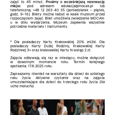
zajęć to 45 minut.
Prosimy o wcześniejszą rezerwację
miejsc
pod adresem edukacja@mocak.pl lub
telefoniczną: +48 12 263 40 35 (poniedziałek – piątek,
godz. 9–16). Bilety można nabyć w kasie muzeum przed
rozpoczęciem zajęć. Bilet umożliwia zwiedzenie MOCAK-
u w dniu wydarzenia. Muzeum zapewnia wszystkie
potrzebne materiały i instrumenty.
* Dla posiadaczy Karty Krakowskiej 20% zniżki. Dla
posiadaczy Karty Dużej Rodziny, Krakowskiej Karty
Rodzinnej 3+ oraz krakowskiej Karty N wstęp 2 zł.
Zajęcia odbywają się raz w miesiącu, można dołączyć
w dowolnym momencie roku. Termin kolejnego
spotkania: 17.8.2025 roku.
Zapraszamy również na warsztaty dla dzieci do szóstego
roku życia
Aktywne czytanie
oraz na zajęcia
umuzykalniające dla dzieci do trzeciego roku życia
Dla
ucha malucha
.