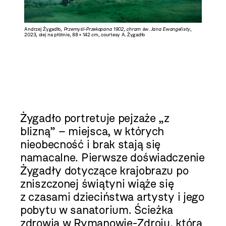
Andrzej Żygadło,
Przemyśl-Przekopana 1902, chram św. Jana Ewangelisty
,
2023, olej na płótnie, 88 × 142 cm, courtesy A. Żygadło
Żygadło portretuje pejzaże „z
blizną” – miejsca, w których
nieobecność i brak stają się
namacalne. Pierwsze doświadczenie
Żygadły dotyczące krajobrazu po
zniszczonej świątyni wiąże się
z czasami dzieciństwa artysty i jego
pobytu w sanatorium. Ścieżka
zdrowia w Rymanowie-Zdroju, którą