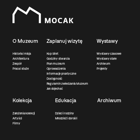
O Muzeum
Zaplanuj wizytę
Wystawy
Historia i misja
Kup bilet
Wystawy czasowe
Architektura
Godziny otwarcia
Wystawy stałe
Zespół
Plan muzeum
Archiwum
Praca i staże
Oprowadzenia
Projekty
Informacje praktyczne
Dostępność
Regulamin zwiedzania Muzeum
Jak dojechać
Kolekcja
Edukacja
Archiwum
Założenia kolekcji
Dzieci i rodziny
Artyści
Młodzież i dorośli
Filmy