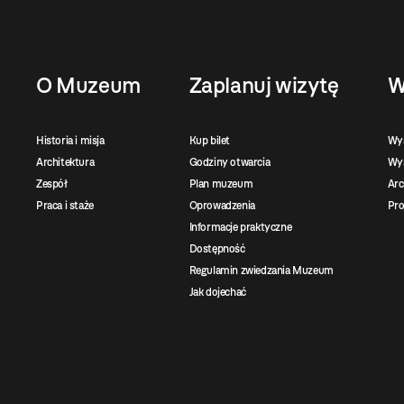
O Muzeum
Zaplanuj wizytę
W
Historia i misja
Kup bilet
Wy
Architektura
Godziny otwarcia
Wys
Zespół
Plan muzeum
Ar
Praca i staże
Oprowadzenia
Pro
Informacje praktyczne
Dostępność
Regulamin zwiedzania Muzeum
Jak dojechać