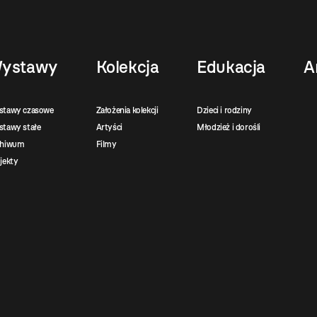
ystawy
Kolekcja
Edukacja
A
stawy czasowe
Założenia kolekcji
Dzieci i rodziny
tawy stałe
Artyści
Młodzież i dorośli
chiwum
Filmy
jekty