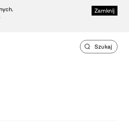
nych.
Zamknij
.