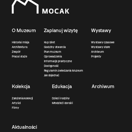
O Muzeum
Zaplanuj wizytę
Wystawy
Historia i misja
Kup bilet
Wystawy czasowe
Architektura
Godziny otwarcia
Wystawy stałe
Zespół
Plan muzeum
Archiwum
Praca i staże
Oprowadzenia
Projekty
Informacje praktyczne
Dostępność
Regulamin zwiedzania Muzeum
Jak dojechać
Kolekcja
Edukacja
Archiwum
Założenia kolekcji
Dzieci i rodziny
Artyści
Młodzież i dorośli
Filmy
Aktualności