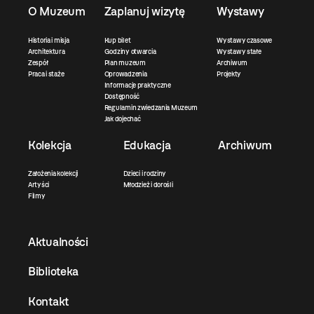
O Muzeum
Zaplanuj wizytę
Wystawy
Historia i misja
Kup bilet
Wystawy czasowe
Architektura
Godziny otwarcia
Wystawy stałe
Zespół
Plan muzeum
Archiwum
Praca i staże
Oprowadzenia
Projekty
Informacje praktyczne
Dostępność
Regulamin zwiedzania Muzeum
Jak dojechać
Kolekcja
Edukacja
Archiwum
Założenia kolekcji
Dzieci i rodziny
Artyści
Młodzież i dorośli
Filmy
Aktualności
Biblioteka
Kontakt