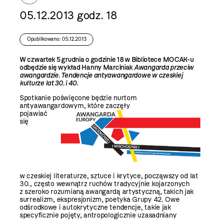
05.12.2013 godz. 18
Opublikowano: 05.12.2013
W czwartek 5 grudnia o godzinie 18 w Bibliotece MOCAK-u
odbędzie się wykład Hanny Marciniak
Awangarda przeciw
awangardzie. Tendencje antyawangardowe w czeskiej
ku
ltu
rze lat 30. i 40.
Spotkanie poświęcone będzie nurtom
antyawangardowym, które zaczęły
pojawiać
się
w czeskiej literaturze, sztuce i krytyce, począwszy od lat
30., często wewnątrz ruchów tradycyjnie kojarzonych
z szeroko rozumianą awangardą artystyczną, takich jak
surrealizm, ekspresjonizm, poetyka Grupy 42. Owe
odśrodkowe i autokrytyczne tendencje, takie jak
specyficznie pojęty, antropologicznie uzasadniany