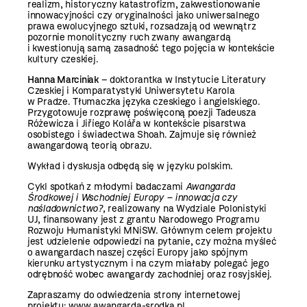
realizm, historyczny katastrofizm, zakwestionowanie
innowacyjności czy oryginalności jako uniwersalnego
prawa ewolucyjnego sztuki, rozsadzają od wewnątrz
pozornie monolityczny ruch zwany awangardą
i kwestionują samą zasadność tego pojęcia w kontekście
kultury czeskiej.
Hanna Marciniak
– doktorantka w Instytucie Literatury
Czeskiej i Komparatystyki Uniwersytetu Karola
w Pradze. Tłumaczka języka czeskiego i angielskiego.
Przygotowuje rozprawę poświęconą poezji Tadeusza
Różewicza i Jiříego Kolářa w kontekście pisarstwa
osobistego i świadectwa Shoah. Zajmuje się również
awangardową teorią obrazu.
Wykład i dyskusja odbędą się w języku polskim.
Cykl spotkań z młodymi badaczami
Awangarda
Środkowej i Wschodniej Europy – innowacja czy
naśladownictwo?,
realizowany na Wydziale Polonistyki
UJ, finansowany jest z grantu Narodowego Programu
Rozwoju Humanistyki MNiSW. Głównym celem projektu
jest udzielenie odpowiedzi na pytanie, czy można myśleć
o awangardach naszej części Europy jako spójnym
kierunku artystycznym i na czym miałaby polegać jego
odrębność wobec awangardy zachodniej oraz rosyjskiej.
Zapraszamy do odwiedzenia strony internetowej
projektu:
www.awangarda-srodka.pl
.