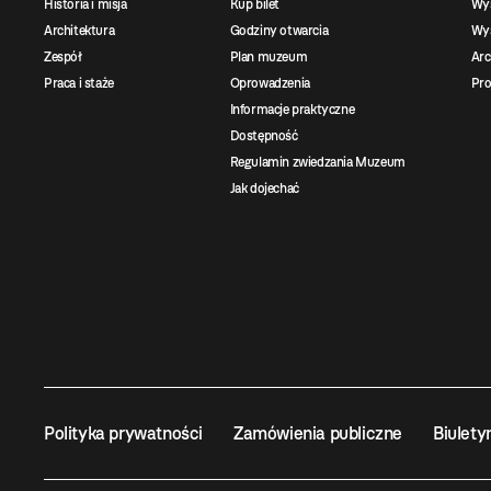
Historia i misja
Kup bilet
Wy
Architektura
Godziny otwarcia
Wys
Zespół
Plan muzeum
Ar
Praca i staże
Oprowadzenia
Pro
Informacje praktyczne
Dostępność
Regulamin zwiedzania Muzeum
Jak dojechać
Polityka prywatności
Zamówienia publiczne
Biulety