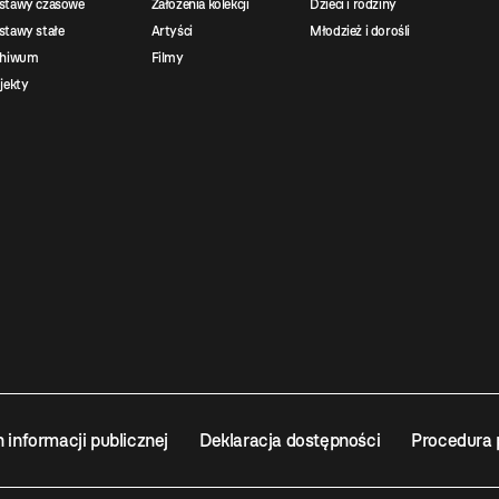
stawy czasowe
Założenia kolekcji
Dzieci i rodziny
tawy stałe
Artyści
Młodzież i dorośli
chiwum
Filmy
jekty
n informacji publicznej
Deklaracja dostępności
Procedura 