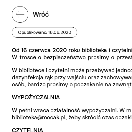
Wróć
Opublikowano: 16.06.2020
Od 16 czerwca 2020 roku biblioteka i czyte
W trosce o bezpieczeństwo prosimy o przest
W bibliotece i czytelni może przebywać jednocz
dezynfekcja rąk przy wejściu oraz zachowywan
osób, bardzo prosimy o poczekanie na zewnątr
WYPOŻYCZALNIA
W pełni wraca działalność wypożyczalni. W mi
biblioteka@mocak.pl
, żeby skrócić czas oczek
CZYTELNIA