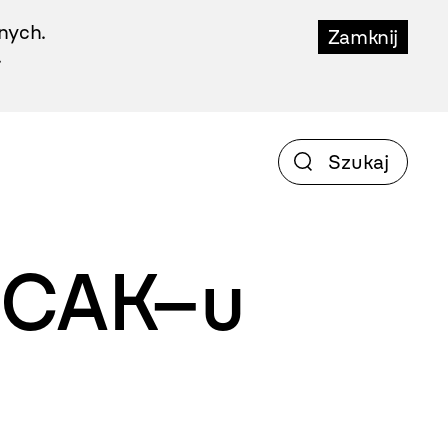
nych.
Zamknij
.
MOCAK–u