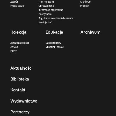
Zespół
Plan muzeum
Archiwum
Praca i staże
Oprowadzenia
Projekty
Informacje praktyczne
Dostępność
Regulamin zwiedzania Muzeum
Jak dojechać
Kolekcja
Edukacja
Archiwum
Założenia kolekcji
Dzieci i rodziny
Artyści
Młodzież i dorośli
Filmy
Aktualności
Biblioteka
Kontakt
Wydawnictwo
Partnerzy