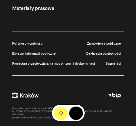
Materiały prasowe
Polityka prywatności
Zamówienia publiczne
Biuletyn informacji publicznej
Deklaracja dostępności
Procedura przeciwdziałania mobbingowi i dyskryminacji
Sygnaliści
Wszystkie prawa zastrzeżone ©
MOCAK
2011-2026
MUZEUM SZTUKI WSPÓŁCZESNEJ W KRAKOWIE MOCAK – INSTYTUCJA KULTURY MIASTA
KRAKOWA
projekt, wykonanie i utrzymanie:
Bonjour.pl