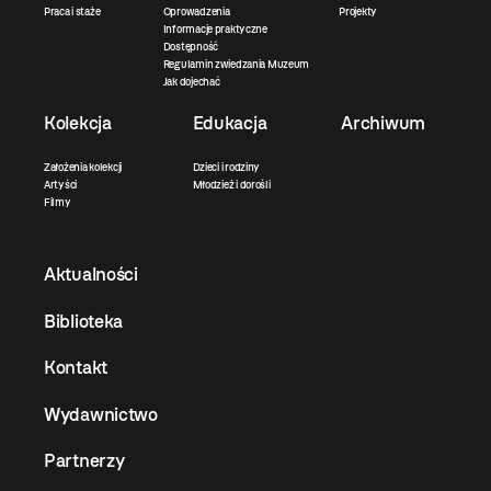
Praca i staże
Oprowadzenia
Projekty
Informacje praktyczne
Dostępność
Regulamin zwiedzania Muzeum
Jak dojechać
Kolekcja
Edukacja
Archiwum
Założenia kolekcji
Dzieci i rodziny
Artyści
Młodzież i dorośli
Filmy
Aktualności
Biblioteka
Kontakt
Wydawnictwo
Partnerzy