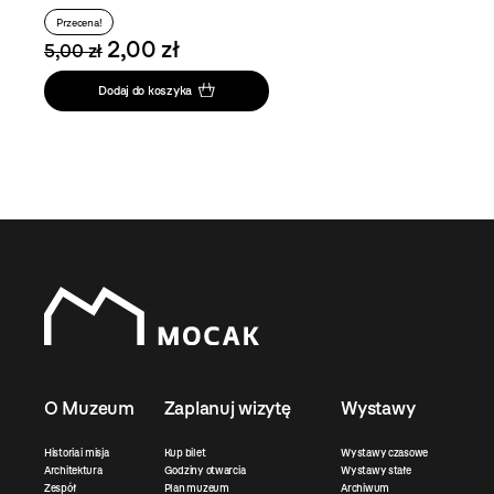
Przecena!
2,00 zł
5,00 zł
Dodaj do koszyka
O Muzeum
Zaplanuj wizytę
Wystawy
Historia i misja
Kup bilet
Wystawy czasowe
Architektura
Godziny otwarcia
Wystawy stałe
Zespół
Plan muzeum
Archiwum