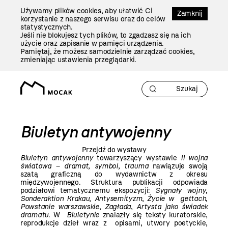
Przejdź
Używamy plików cookies, aby ułatwić Ci
Do
Zamknij
korzystanie z naszego serwisu oraz do celów
Treści
statystycznych.
Jeśli nie blokujesz tych plików, to zgadzasz się na ich
użycie oraz zapisanie w pamięci urządzenia.
Pamiętaj, że możesz samodzielnie zarządzać cookies,
zmieniając ustawienia przeglądarki.
Biuletyn antywojenny
Przejdź do wystawy
Biuletyn antywojenny
towarzyszący wystawie
II wojna
światowa – dramat, symbol, trauma
nawiązuje swoją
szatą graficzną do wydawnictw z okresu
międzywojennego. Struktura publikacji odpowiada
podziałowi tematycznemu ekspozycji:
Sygnały wojny
,
Sonderaktion Krakau
,
Antysemityzm
,
Życie w gettach
,
Powstanie warszawskie
,
Zagłada
,
Artysta jako świadek
dramatu
. W
Biuletynie
znalazły się teksty kuratorskie,
reprodukcje dzieł wraz z opisami, utwory poetyckie,