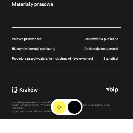
Materiały prasowe
Polityka prywatności
Zamówienia publiczne
Biuletyn informacji publicznej
Deklaracja dostępności
Procedura przeciwdziałania mobbingowi i dyskryminacji
Sygnaliści
Wszystkie prawa zastrzeżone ©
MOCAK
2011-2026
MUZEUM SZTUKI WSPÓŁCZESNEJ W KRAKOWIE MOCAK – INSTYTUCJA KULTURY MIASTA
KRAKOWA
projekt, wykonanie i utrzymanie:
Bonjour.pl