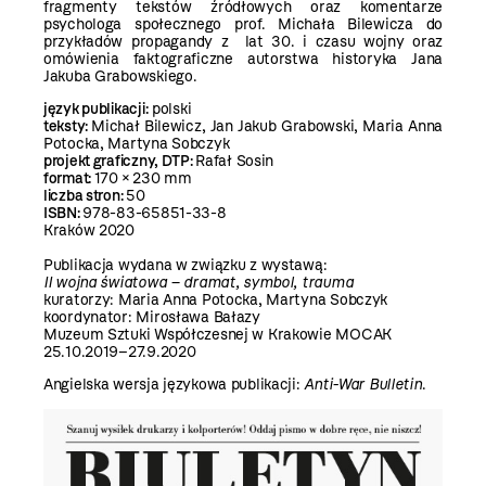
fragmenty tekstów źródłowych oraz komentarze
psychologa społecznego prof. Michała Bilewicza do
przykładów propagandy z lat 30. i czasu wojny oraz
omówienia faktograficzne autorstwa historyka Jana
Jakuba Grabowskiego.
język publikacji:
polski
teksty:
Michał Bilewicz, Jan Jakub Grabowski, Maria Anna
Potocka, Martyna Sobczyk
projekt graficzny, DTP:
Rafał Sosin
format:
170 × 230 mm
liczba stron:
50
ISBN:
978-83-65851-33-8
Kraków 2020
Publikacja wydana w związku z wystawą:
II wojna światowa – dramat, symbol, trauma
kuratorzy: Maria Anna Potocka, Martyna Sobczyk
koordynator: Mirosława Bałazy
Muzeum Sztuki Współczesnej w Krakowie MOCAK
25.10.2019–27.9.2020
Angielska wersja językowa publikacji:
Anti-War Bulletin
.