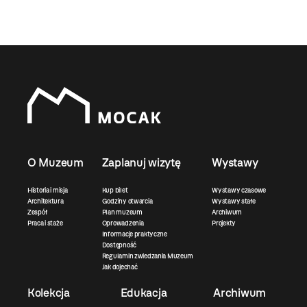
O Muzeum
Zaplanuj wizytę
Wystawy
Historia i misja
Kup bilet
Wystawy czasowe
Architektura
Godziny otwarcia
Wystawy stałe
Zespół
Plan muzeum
Archiwum
Praca i staże
Oprowadzenia
Projekty
Informacje praktyczne
Dostępność
Regulamin zwiedzania Muzeum
Jak dojechać
Kolekcja
Edukacja
Archiwum