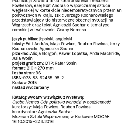
Publikacja zawiera tekst kuratorski Mai i Reubena
Fowkesów, esej Edit András o współczesnej sztuce
węgierskiej w kontekście niedemokratycznych przemian
politycznych w kraju, szkic Jerzego Kochanowskiego
przedstawiający tło historyczne obecnej sytuacji na
Węgrzech oraz tekst Agnieszki Sachar o tematyce
romskiej w twórczości Csaby Nemesa.
język publikacji:
polski, angielski
teksty:
Edit András, Maja Fowkes, Reuben Fowkes, Jerzy
Kochanowski, Agnieszka Sachar
przekład:
Alicja Gorgoń, Paweł Łopatka, Anda MacBride,
Julia Wolin
projekt graficzny, DTP:
Rafał Sosin
format:
210 × 270 mm
liczba stron:
96
ISBN:
978-83-62435-98-2
Kraków 2015
nakład wyczerpany
Katalog wydany w związku z wystawą:
Csaba Nemes Gdy polityka wchodzi w codzienność
kuratorzy: Maja Fowkes, Reuben Fowkes
koordynator: Agnieszka Sachar
Muzeum Sztuki Współczesnej w Krakowie MOCAK
16.10.2015–27.3.2016