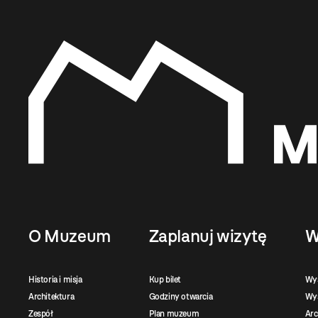
O Muzeum
Zaplanuj wizytę
W
Historia i misja
Kup bilet
Wy
Architektura
Godziny otwarcia
Wys
Zespół
Plan muzeum
Ar