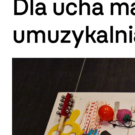
Dla ucha ma
umuzykalni