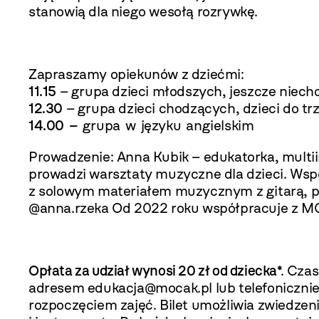
stanowią dla niego wesołą rozrywkę.
Zapraszamy opiekunów z dziećmi:
11.15
– grupa dzieci młodszych, jeszcze niec
12.30
– grupa dzieci chodzących, dzieci do tr
14.00
–
grupa w języku angielskim
Prowadzenie: Anna Kubik – edukatorka, multiin
prowadzi warsztaty muzyczne dla dzieci. Wsp
z solowym materiałem muzycznym z gitarą, pia
@anna.rzeka Od 2022 roku współpracuje z M
Opłata za udział wynosi 20 zł od dziecka
*. Cza
adresem edukacja@mocak.pl lub telefoniczni
rozpoczęciem zajęć. Bilet umożliwia zwiedz