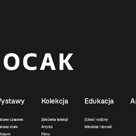
ystawy
Kolekcja
Edukacja
A
stawy czasowe
Założenia kolekcji
Dzieci i rodziny
tawy stałe
Artyści
Młodzież i dorośli
chiwum
Filmy