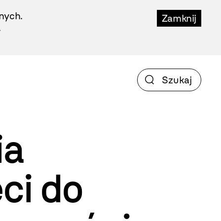
nych.
Zamknij
.
ia
ci do