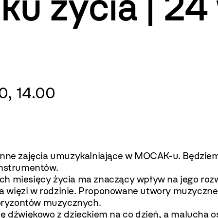
oku życia | 24
0, 14.00
nne zajęcia umuzykalniające w MOCAK-u. Będziem
instrumentów.
h miesięcy życia ma znaczący wpływ na jego rozwó
więzi w rodzinie. Proponowane utwory muzyczne st
 horyzontów muzycznych.
ię dźwiękowo z dzieckiem na co dzień, a malucha o