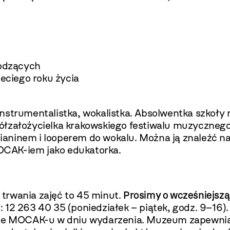
hodzących
zeciego roku życia
strumentalistka, wokalistka. Absolwentka szkoły mu
ółzałożycielka krakowskiego festiwalu muzyczneg
ninem i looperem do wokalu. Można ją znaleźć na 
OCAK-iem jako edukatorka.
s trwania zajęć to 45 minut.
Prosimy o wcześniejszą
e:
12 263 40 35
(poniedziałek – piątek, godz. 9–16
enie MOCAK-u w dniu wydarzenia. Muzeum zapewnia