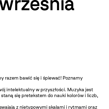
 września
y razem bawić się i śpiewać! Poznamy
j intelektualny w przyszłości. Muzyka jest
aną się pretekstem do nauki kolorów i liczb,
swajają z nietypowymi skalami i rytmami oraz