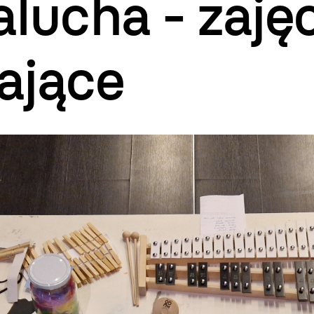
lucha - zaję
ające