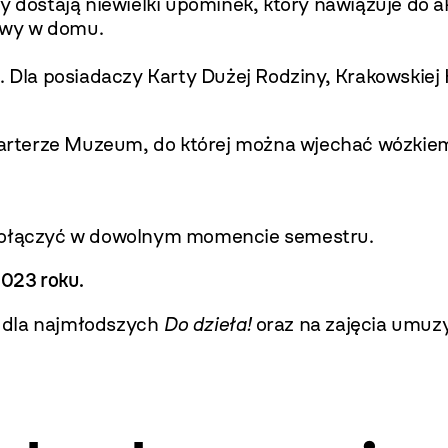
icy dostają niewielki upominek, który nawiązuje d
awy w domu.
. Dla posiadaczy Karty Dużej Rodziny, Krakowskiej 
na parterze Muzeum, do której można wjechać wózk
 dołączyć w dowolnym momencie semestru.
2023 roku.
 dla najmłodszych
Do dzieła!
oraz na zajęcia umuz