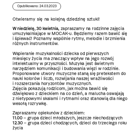
Opublikowano: 24.03.2023
Otwieramy się na kolejną dziedzinę sztuki!
W niedzielę, 30 kwietnia,
zapraszamy na rodzinne zajęcia
umuzykalniające w MOCAK-u. Będziemy razem bawić się
i śpiewać! Poznamy wspólnie rytmy, melodie i brzmienia
różnych instrumentów.
Wspieranie muzykalności dziecka od pierwszych
miesięcy życia ma znaczący wpływ na jego rozwój
intelektualny w przyszłości. Muzyka jest świetnym
narzędziem komunikacji i budowania więzi w rodzinie.
Proponowane utwory muzyczne staną się pretekstem do
nauki kolorów i liczb, rozwijania naszej wrażliwości
i rozszerzania horyzontów muzycznych.
Zajęcia pokazują rodzicom, jak można bawić się
dźwiękowo z dzieckiem na co dzień, a malucha oswajają
z nietypowymi skalami i rytmami oraz stanowią dla niego
wesołą rozrywkę.
Zapraszamy opiekunów z dzieckiem:
11.00
– grupa dzieci młodszych, jeszcze niechodzących
12.30
– grupa dzieci chodzących, dzieci do trzeciego roku
życia