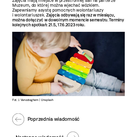
Zajęcia mają miejsce w przestronnej sali na parterze
Muzeum, do której można wjechać wózkiem.
Zapewniamy asystę pomocnych wolontariuszy
i wolontariuszek.
Zajęcia odbywają się raz w miesiącu,
można dołączyć w dowolnym momencie semestru. Terminy
kolejnych spotkań: 21.5, 17.6.2023 roku.
Fot. J. Vanooteghem | Unsplash
Poprzednia wiadomość