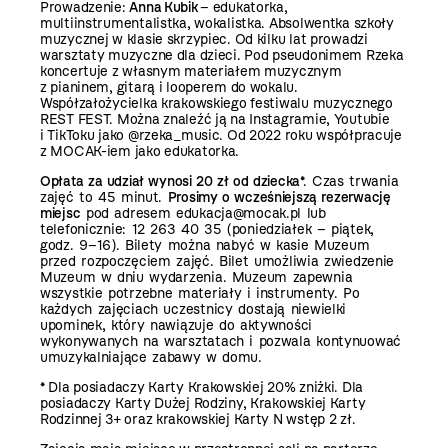
Prowadzenie:
Anna Kubik
– edukatorka,
multiinstrumentalistka, wokalistka. Absolwentka szkoły
muzycznej w klasie skrzypiec. Od kilku lat prowadzi
warsztaty muzyczne dla dzieci. Pod pseudonimem Rzeka
koncertuje z własnym materiałem muzycznym
z pianinem, gitarą i looperem do wokalu.
Współzałożycielka krakowskiego festiwalu muzycznego
REST FEST. Można znaleźć ją na Instagramie, Youtubie
i TikToku jako @rzeka_music. Od 2022 roku współpracuje
z MOCAK-iem jako edukatorka.
Opłata za udział wynosi 20 zł od dziecka
*. Czas trwania
zajęć to 45 minut.
Prosimy o wcześniejszą rezerwację
miejsc
pod adresem edukacja@mocak.pl lub
telefonicznie:
12 263 40 35
(poniedziałek – piątek,
godz. 9–16). Bilety można nabyć w kasie Muzeum
przed rozpoczęciem zajęć. Bilet umożliwia zwiedzenie
Muzeum w dniu wydarzenia. Muzeum zapewnia
wszystkie potrzebne materiały i instrumenty. Po
każdych zajęciach uczestnicy dostają niewielki
upominek, który nawiązuje do aktywności
wykonywanych na warsztatach i pozwala kontynuować
umuzykalniające zabawy w domu.
* Dla posiadaczy Karty Krakowskiej 20% zniżki. Dla
posiadaczy Karty Dużej Rodziny, Krakowskiej Karty
Rodzinnej 3+ oraz krakowskiej Karty N wstęp 2 zł.