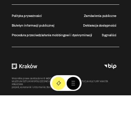
Polityka prywatności
Zamówienia publiczne
Biuletyn informacji publicznej
Deklaracja dostępności
Procedura przeciwdziałania mobbingowi i dyskryminacji
Sygnaliści
Wszystkie prawa zastrzeżone ©
MOCAK
2011-2026
MUZEUM SZTUKI WSPÓŁCZESNEJ W KRAKOWIE MOCAK – INSTYTUCJA KULTURY MIASTA
KRAKOWA
projekt, wykonanie i utrzymanie:
Bonjour.pl