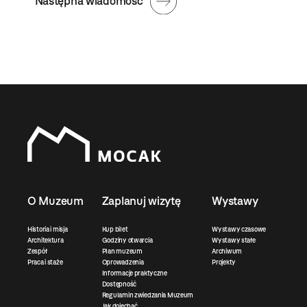
Następna wiadomość
O Muzeum
Zaplanuj wizytę
Wystawy
Historia i misja
Kup bilet
Wystawy czasowe
Architektura
Godziny otwarcia
Wystawy stałe
Zespół
Plan muzeum
Archiwum
Praca i staże
Oprowadzenia
Projekty
Informacje praktyczne
Dostępność
Regulamin zwiedzania Muzeum
Jak dojechać