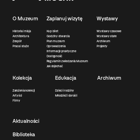
O Muzeum
Zaplanuj wizytę
Wystawy
Historia i misja
Kup bilet
Wystawy czasowe
Architektura
Godziny otwarcia
Wystawy stałe
Zespół
Plan muzeum
Archiwum
Praca i staże
Oprowadzenia
Projekty
Informacje praktyczne
Dostępność
Regulamin zwiedzania Muzeum
Jak dojechać
Kolekcja
Edukacja
Archiwum
Założenia kolekcji
Dzieci i rodziny
Artyści
Młodzież i dorośli
Filmy
Aktualności
Biblioteka