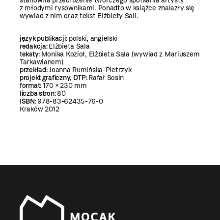
stanowiła przedłużenie twórczego spotkania artysty
z młodymi rysownikami. Ponadto w książce znalazły się
wywiad z nim oraz tekst Elżbiety Sali.
język publikacji:
polski, angielski
redakcja:
Elżbieta Sala
teksty:
Monika Kozioł, Elżbieta Sala (wywiad z Mariuszem
Tarkawianem)
przekład:
Joanna Rumińska-Pietrzyk
projekt graficzny, DTP:
Rafał Sosin
format:
170 × 230 mm
liczba stron:
80
ISBN:
978-83-62435-76-0
Kraków 2012