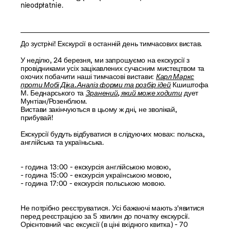
nieodpłatnie.
До зустрічі!
Екскурсії в останній день тимчасових вистав.
У неділю, 24 березня, ми запрошуємо
на екскурсії
з
провідниками
усіх зацікавлених сучасним мистецтвом
та
охочих побачити наші тимчасові вистави:
Карл Маркс
проти Мобі Діка.
Аналіз форми та розбір ідей
Кшиштофа
М. Беднарського
та
Зранений, який може ходити
дует
Мунтіан/Розенблюм
.
Вистави закінчуються в цьому ж дні, не зволікай,
прибувай!
Екскурсії будуть відбуватися в слідуючих мовах: польска,
англійська та україньська.
- година
13:00 - екскурсія англійською мовою,
- годин
а
15:00 - екскурсі
я
українською мовою,
-
година
17:00 - екскурсі
я
польською мовою.
Не потрібно реєструватися. Усі бажаючі мають з'явитися
перед реєстрацією за 5 хвилин до початку екскурсії.
Орієнтовний час ексуксії (в ціні вхідного квитка) - 70