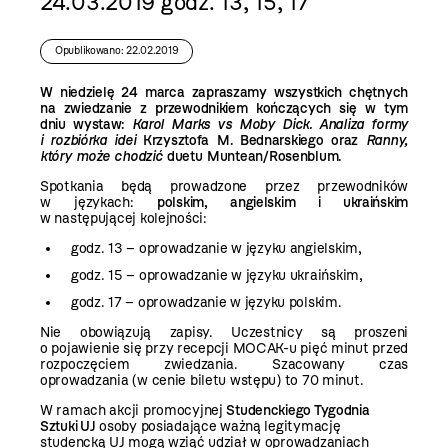
24.03.2019 godz. 13, 15, 17
Opublikowano: 22.02.2019
W niedzielę 24 marca zapraszamy wszystkich chętnych
na zwiedzanie z przewodnikiem kończących się w tym
dniu wystaw:
Karol Marks vs Moby Dick. Analiza formy
i rozbiórka idei
Krzysztofa M. Bednarskiego oraz
Ranny,
który może chodzić
duetu Muntean/Rosenblum.
Spotkania będą prowadzone przez przewodników
w językach:
polskim, angielskim i ukraińskim
w następującej kolejności:
godz. 13 – oprowadzanie w języku angielskim,
godz. 15 – oprowadzanie w języku ukraińskim,
godz. 17 – oprowadzanie w języku polskim.
Nie obowiązują zapisy. Uczestnicy są proszeni
o pojawienie się przy recepcji MOCAK-u pięć minut przed
rozpoczęciem zwiedzania. Szacowany czas
oprowadzania (w cenie biletu wstępu) to 70 minut.
W ramach akcji promocyjnej
Studenckiego Tygodnia
Sztuki UJ
osoby posiadające ważną legitymację
studencką UJ mogą wziąć udział w oprowadzaniach