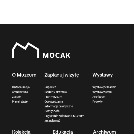
O Muzeum
Zaplanuj wizytę
Wystawy
Historia i misja
Kup bilet
Wystawy czasowe
Architektura
Godziny otwarcia
Wystawy stałe
Zespół
Plan muzeum
Archiwum
Praca i staże
Oprowadzenia
Projekty
Informacje praktyczne
Dostępność
Regulamin zwiedzania Muzeum
Jak dojechać
Kolekcja
Edukacja
Archiwum