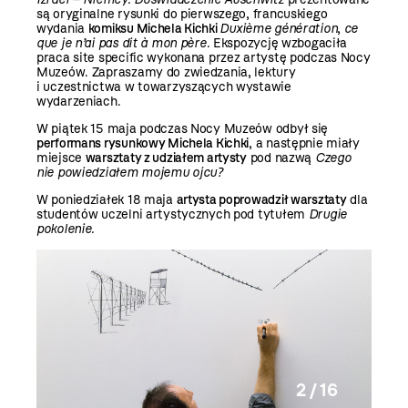
są oryginalne rysunki do pierwszego, francuskiego
wydania
komiksu Michela Kichki
Duxième génération
,
ce
que je n’ai pas dit à mon père.
Ekspozycję wzbogaciła
praca site specific wykonana przez artystę podczas Nocy
Muzeów. Zapraszamy do zwiedzania, lektury
i uczestnictwa w towarzyszących wystawie
wydarzeniach.
W piątek 15 maja podczas Nocy Muzeów odbył się
performans rysunkowy Michela Kichki
, a następnie miały
miejsce
warsztaty z udziałem artysty
pod nazwą
Czego
nie powiedziałem mojemu ojcu?
W poniedziałek 18 maja
artysta poprowadził warsztaty
dla
studentów uczelni artystycznych pod tytułem
Drugie
pokolenie
.
2 / 16