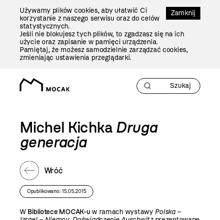
Przejdź
Używamy plików cookies, aby ułatwić Ci
Do
Zamknij
korzystanie z naszego serwisu oraz do celów
Treści
statystycznych.
Jeśli nie blokujesz tych plików, to zgadzasz się na ich
użycie oraz zapisanie w pamięci urządzenia.
Pamiętaj, że możesz samodzielnie zarządzać cookies,
zmieniając ustawienia przeglądarki.
Michel Kichka
Druga
generacja
Wróć
Opublikowano: 15.05.2015
W
Bibliotece MOCAK-u
w ramach wystawy
Polska –
Izrael – Niemcy. Doświadczenie Auschwitz
prezentowane