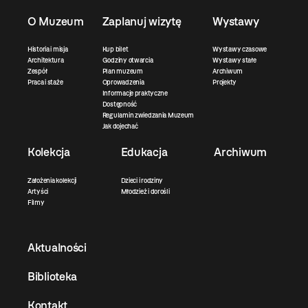
O Muzeum
Zaplanuj wizytę
Wystawy
Historia i misja
Kup bilet
Wystawy czasowe
Architektura
Godziny otwarcia
Wystawy stałe
Zespół
Plan muzeum
Archiwum
Praca i staże
Oprowadzenia
Projekty
Informacje praktyczne
Dostępność
Regulamin zwiedzania Muzeum
Jak dojechać
Kolekcja
Edukacja
Archiwum
Założenia kolekcji
Dzieci i rodziny
Artyści
Młodzież i dorośli
Filmy
Aktualności
Biblioteka
Kontakt