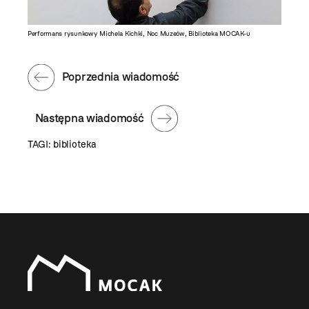
Performans rysunkowy Michela Kichki, Noc Muzeów, Biblioteka MOCAK-u
Performa
Poprzednia wiadomość
Następna wiadomość
TAGI:
biblioteka