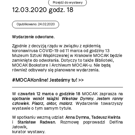
Przejdź do wystawy
12.03.2020 godz. 18
Opublikowano: 24.02.2020
Wydarzenie odwołane.
Zgodnie z decyzją rządu w związku z epidemią
koronawirusa COVID-19 od 11 marca od godziny 13
Muzeum Sztuki Współczesnej w Krakowie MOCAK będzie
zamknięte do odwołania. Dotyczy to także Biblioteki,
MOCAK Bookstore i Archiwum MOCAK-u. Nie będą
również odbywały się planowane wydarzenia.
#MOCAKonline! Jesteśmy tu! >>
W
czwartek 12 marca o godzinie 18
MOCAK zaprasza na
spotkanie
wokół książki
Wiesław Dymny. Jestem ranny
człowiek. Pisarz, aktor, malarz
. Wydarzenie towarzyszy
wystawie o tym samym tytule.
W spotkaniu wezmą udział:
Anna Dymna
,
Tadeusz Kwinta
i
Stanisław Radwan
. Rozmowę poprowadzi Delfina
Jałowik,
kurator wystawy.