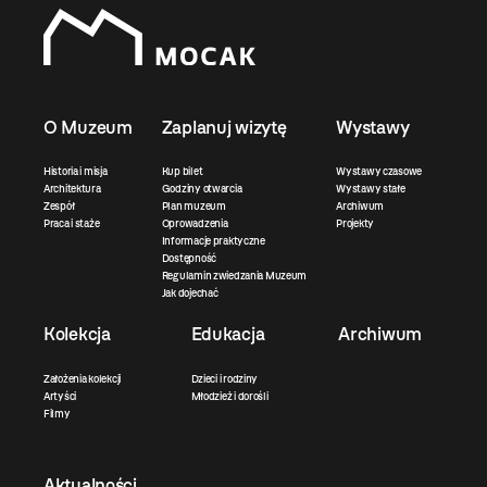
O Muzeum
Zaplanuj wizytę
Wystawy
Historia i misja
Kup bilet
Wystawy czasowe
Architektura
Godziny otwarcia
Wystawy stałe
Zespół
Plan muzeum
Archiwum
Praca i staże
Oprowadzenia
Projekty
Informacje praktyczne
Dostępność
Regulamin zwiedzania Muzeum
Jak dojechać
Kolekcja
Edukacja
Archiwum
Założenia kolekcji
Dzieci i rodziny
Artyści
Młodzież i dorośli
Filmy
Aktualności