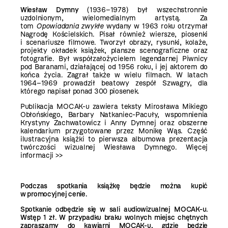
Wiesław Dymny
(1936–1978) był wszechstronnie
uzdolnionym, wielomedialnym artystą. Za
tom
Opowiadania zwykłe
wydany w 1963 roku otrzymał
Nagrodę Kościelskich. Pisał również wiersze, piosenki
i scenariusze filmowe. Tworzył obrazy, rysunki, kolaże,
projekty okładek książek, plansze scenograficzne oraz
fotografie. Był współzałożycielem legendarnej Piwnicy
pod Baranami, działającej od 1956 roku, i jej aktorem do
końca życia. Zagrał także w wielu filmach. W latach
1964–1969 prowadził beatowy zespół Szwagry, dla
którego napisał ponad 300 piosenek.
Publikacja MOCAK-u zawiera teksty Mirosława Mikiego
Obłońskiego, Barbary Natkaniec-Pacuły, wspomnienia
Krystyny Zachwatowicz i Anny Dymnej oraz obszerne
kalendarium przygotowane przez Monikę Wąs. Część
ilustracyjna książki to pierwsza albumowa prezentacja
twórczości wizualnej Wiesława Dymnego.
Więcej
informacji >>
Podczas spotkania książkę będzie można kupić
w promocyjnej cenie.
Spotkanie odbędzie się w sali audiowizualnej MOCAK-u.
Wstęp 1 zł. W przypadku braku wolnych miejsc chętnych
zapraszamy do kawiarni MOCAK-u, gdzie będzie