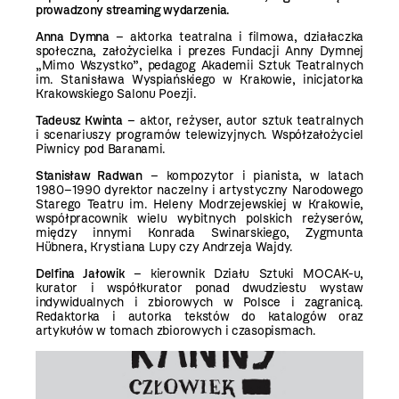
prowadzony streaming wydarzenia.
Anna Dymna
– aktorka teatralna i filmowa, działaczka
społeczna, założycielka i prezes Fundacji Anny Dymnej
„Mimo Wszystko”, pedagog Akademii Sztuk Teatralnych
im. Stanisława Wyspiańskiego w Krakowie, inicjatorka
Krakowskiego Salonu Poezji.
Tadeusz
Kwinta
– aktor, reżyser, autor sztuk teatralnych
i scenariuszy
programów telewizyjnych. Współzałożyciel
Piwnicy pod Baranami.
Stanisław Radwan
– kompozytor i pianista, w latach
1980–1990 dyrektor naczelny i artystyczny Narodowego
Starego Teatru im. Heleny Modrzejewskiej w Krakowie,
współpracownik wielu wybitnych polskich reżyserów,
między innymi Konrada Swinarskiego, Zygmunta
Hübnera, Krystiana Lupy czy Andrzeja Wajdy.
Delfina Jałowik
– kierownik Działu Sztuki MOCAK-u,
kurator i współkurator ponad dwudziestu wystaw
indywidualnych i zbiorowych w Polsce i zagranicą.
Redaktorka i autorka tekstów do katalogów oraz
artykułów w tomach zbiorowych i czasopismach.