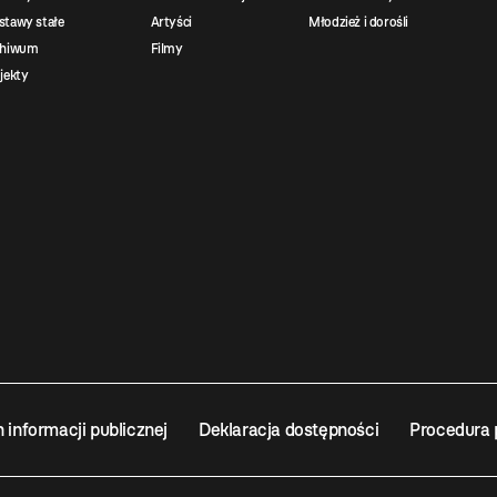
tawy stałe
Artyści
Młodzież i dorośli
chiwum
Filmy
jekty
n informacji publicznej
Deklaracja dostępności
Procedura 