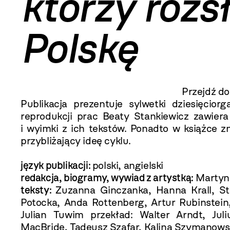
którzy rozsł
Polskę
Przejdź d
Publikacja prezentuje sylwetki dziesięcior
reprodukcji prac Beaty Stankiewicz zawier
i wyimki z ich tekstów. Ponadto w książce z
przybliżający ideę cyklu.
język publikacji:
polski, angielski
redakcja, biogramy, wywiad z artystką:
Martyn
teksty:
Zuzanna Ginczanka, Hanna Krall, S
Potocka, Anda Rottenberg, Artur Rubinstein,
Julian Tuwim przekład: Walter Arndt, Jul
MacBride, Tadeusz Szafar, Kalina Szymanowsk