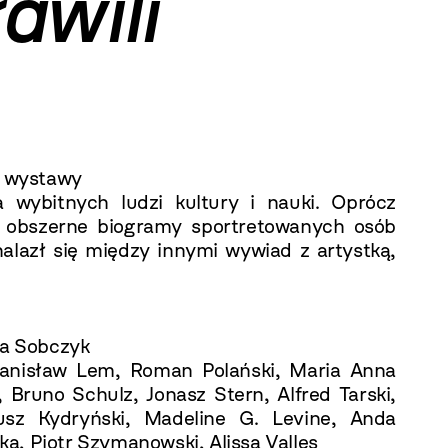
awili
o wystawy
ga wybitnych ludzi kultury i nauki. Oprócz
a obszerne biogramy sportretowanych osób
nalazł się między innymi wywiad z artystką,
a Sobczyk
tanisław Lem, Roman Polański, Maria Anna
 Bruno Schulz, Jonasz Stern, Alfred Tarski,
iusz Kydryński, Madeline G. Levine, Anda
a, Piotr Szymanowski, Alissa Valles