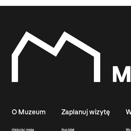
O Muzeum
Zaplanuj wizytę
W
Historia i misja
Kup bilet
Wy