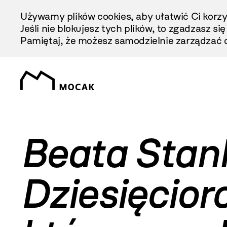
Przejdź
Używamy plików cookies, aby ułatwić Ci korzy
Do
Jeśli nie blokujesz tych plików, to zgadzasz si
Treści
Pamiętaj, że możesz samodzielnie zarządzać c
Beata Stank
Dziesięcior