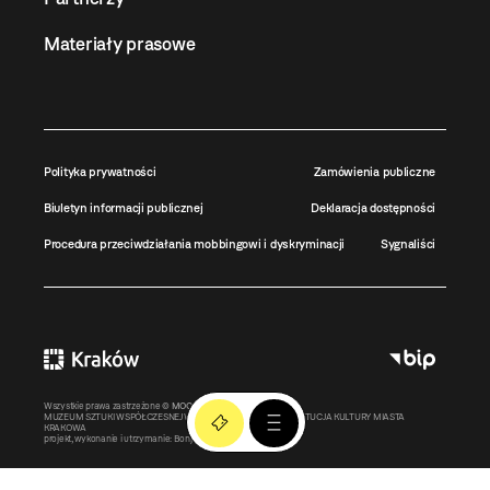
Materiały prasowe
Polityka prywatności
Zamówienia publiczne
Biuletyn informacji publicznej
Deklaracja dostępności
Procedura przeciwdziałania mobbingowi i dyskryminacji
Sygnaliści
Wszystkie prawa zastrzeżone ©
MOCAK
2011-2026
MUZEUM SZTUKI WSPÓŁCZESNEJ W KRAKOWIE MOCAK – INSTYTUCJA KULTURY MIASTA
KRAKOWA
projekt, wykonanie i utrzymanie:
Bonjour.pl