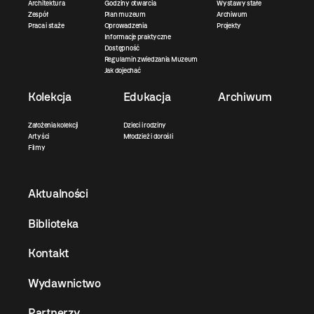
Architektura
Godziny otwarcia
Wystawy stałe
Zespół
Plan muzeum
Archiwum
Praca i staże
Oprowadzenia
Projekty
Informacje praktyczne
Dostępność
Regulamin zwiedzania Muzeum
Jak dojechać
Kolekcja
Edukacja
Archiwum
Założenia kolekcji
Dzieci i rodziny
Artyści
Młodzież i dorośli
Filmy
Aktualności
Biblioteka
Kontakt
Wydawnictwo
Partnerzy