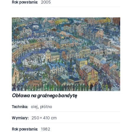
Rok powstania:
2005
Obława na groźnego bandytę
Technika:
olej, płótno
Wymiary:
250 × 410 cm
Rok powstania:
1982