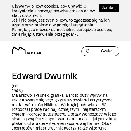
Przejdź
Używamy plików cookies, aby ułatwić Ci
Do
Zamknij
korzystanie z naszego serwisu oraz do celów
Treści
statystycznych.
Jeśli nie blokujesz tych plików, to zgadzasz się na ich
użycie oraz zapisanie w pamięci urządzenia.
Pamiętaj, że możesz samodzielnie zarządzać cookies,
zmieniając ustawienia przeglądarki.
Edward Dwurnik
(ur.
194
Malarstwo, rysunek, grafika. Bardzo duży wpływ na
kształtowanie się jego języka wypowiedzi artystycznej
miała twórczość Nikifora. W drugiej połowie lat 60.
rozpoczął pracę nad najliczniejszym i najstarszym
cyklem
Podróże autostopem
. Obrazy wchodzące w jego
skład są współczesnymi wedutami miast, ujętymi z lotu
ptaka, o charakterystycznej rysunkowej formie. Obok
„portretów” miast Dwurnik tworzy także wizerunki