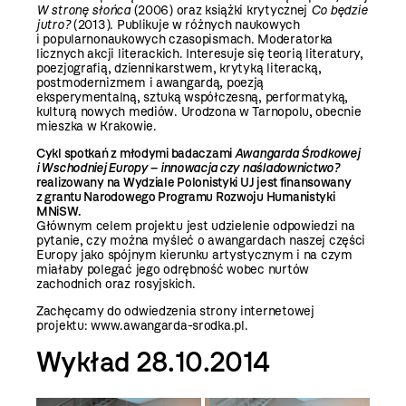
W stronę słońca
(2006) oraz książki krytycznej
Co będzie
jutro?
(2013). Publikuje w różnych naukowych
i popularnonaukowych czasopismach. Moderatorka
licznych akcji literackich. Interesuje się teorią literatury,
poezjografią, dziennikarstwem, krytyką literacką,
postmodernizmem i awangardą, poezją
eksperymentalną, sztuką współczesną, performatyką,
kulturą nowych mediów. Urodzona w Tarnopolu, obecnie
mieszka w Krakowie.
Cykl spotkań z młodymi badaczami
Awangarda Środkowej
i Wschodniej Europy – innowacja czy naśladownictwo?
realizowany na Wydziale Polonistyki UJ jest finansowany
z grantu Narodowego Programu Rozwoju Humanistyki
MNiSW.
Głównym celem projektu jest udzielenie odpowiedzi na
pytanie, czy można myśleć o awangardach naszej części
Europy jako spójnym kierunku artystycznym i na czym
miałaby polegać jego odrębność wobec nurtów
zachodnich oraz rosyjskich.
Zachęcamy do odwiedzenia strony internetowej
projektu:
www.awangarda-srodka.pl
.
Wykład 28.10.2014