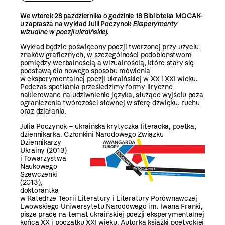
We wtorek 28 października o godzinie 18 Biblioteka MOCAK-
u zaprasza na wykład Julii Poczynok
Eksperymenty
wizualne w poezji ukraińskiej
.
Wykład będzie poświęcony poezji tworzonej przy użyciu
znaków graficznych, w szczególności podobieństwom
pomiędzy werbalnością a wizualnością, które stały się
podstawą dla nowego sposobu mówienia
w eksperymentalnej poezji ukraińskiej w XX i XXI wieku.
Podczas spotkania prześledzimy formy liryczne
nakierowane na udziwnienie języka, służące wyjściu poza
ograniczenia twórczości słownej w sferę dźwięku, ruchu
oraz działania.
Julia Poczynok – ukraińska krytyczka literacka, poetka,
dziennikarka. Członkini
Narodowego Związku
Dziennikarzy
Ukrainy (2013)
i Towarzystwa
Naukowego
Szewczenki
(2013),
doktorantka
w Katedrze Teorii Literatury i Literatury Porównawczej
Lwowskiego Uniwersytetu Narodowego im. Iwana Franki,
pisze pracę na temat ukraińskiej poezji eksperymentalnej
końca XX i początku XXI wieku. Autorka książki poetyckiej