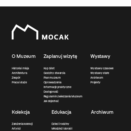
O Muzeum
Zaplanuj wizytę
Wystawy
Historia i misja
Kup bilet
Wystawy czasowe
Architektura
Godziny otwarcia
Wystawy stałe
Zespół
Plan muzeum
Archiwum
Praca i staże
Oprowadzenia
Projekty
Informacje praktyczne
Dostępność
Regulamin zwiedzania Muzeum
Jak dojechać
Kolekcja
Edukacja
Archiwum
Założenia kolekcji
Dzieci i rodziny
Artyści
Młodzież i dorośli