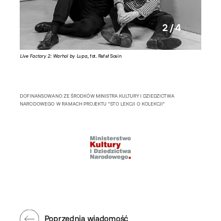
2 / 4
Live Factory 2: Warhol by Lupa
, fot. Rafał Sosin
Otwarci
w Krakow
DOFINANSOWANO ZE ŚRODKÓW MINISTRA KULTURY I DZIEDZICTWA
NARODOWEGO W RAMACH PROJEKTU "STO LEKCJI O KOLEKCJI"
Poprzednia wiadomość