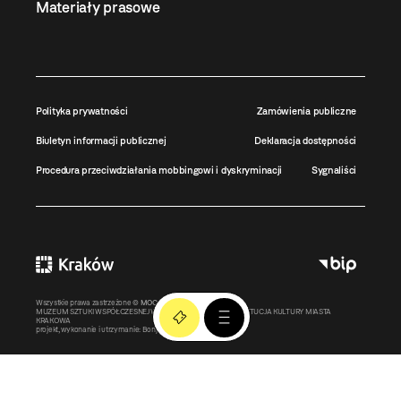
Materiały prasowe
Polityka prywatności
Zamówienia publiczne
Biuletyn informacji publicznej
Deklaracja dostępności
Procedura przeciwdziałania mobbingowi i dyskryminacji
Sygnaliści
Wszystkie prawa zastrzeżone ©
MOCAK
2011-2026
MUZEUM SZTUKI WSPÓŁCZESNEJ W KRAKOWIE MOCAK – INSTYTUCJA KULTURY MIASTA
KRAKOWA
projekt, wykonanie i utrzymanie:
Bonjour.pl