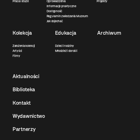
Praca i staże
Oprowadzenia
Projekty
Informacje praktyczne
Dostępność
Regulamin zwiedzania Muzeum
Jak dojechać
Kolekcja
Edukacja
Archiwum
Założenia kolekcji
Dzieci i rodziny
Artyści
Młodzież i dorośli
Filmy
Aktualności
Biblioteka
Kontakt
Wydawnictwo
Partnerzy