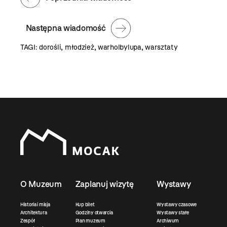
Następna wiadomość
TAGI:
dorośli
,
młodzież
,
warholbylupa
,
warsztaty
O Muzeum
Zaplanuj wizytę
Wystawy
Historia i misja
Kup bilet
Wystawy czasowe
Architektura
Godziny otwarcia
Wystawy stałe
Zespół
Plan muzeum
Archiwum