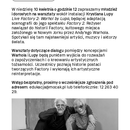
W niedzielę
10 kwietnia o godzinie 12
zapraszamy
młodzież
i dorosłych na warsztaty
wokół instalacji
Krystiana Lupy
Live Factory 2: Warhol by Lupa
, będącej adaptacją
scenografii do jego spektaklu
Factory 2.
Reżyser
nawiązał do historii Factory, kultowego miejsca
założonego w Nowym Jorku przez Andy’ego Warhola.
Spotykali się tam najsławniejsi artyści, muzycy i aktorzy
świata.
Warsztaty dotyczące dialogu
pomiędzy koncepcjami
Warhola i Lupy
będą punktem wyjścia do rozważań
o zapożyczeniach i o kreowaniu artystycznych
tożsamości. Uczestnicy poznają historie postaci
tworzących Factory i wykonają ich artystyczne
reinterpretacje.
Wstęp bezpłatny, prosimy o wcześniejsze zgłoszenia pod
adresem
: edukacja@mocak.pl lub telefonicznie: 12 263 40
29.