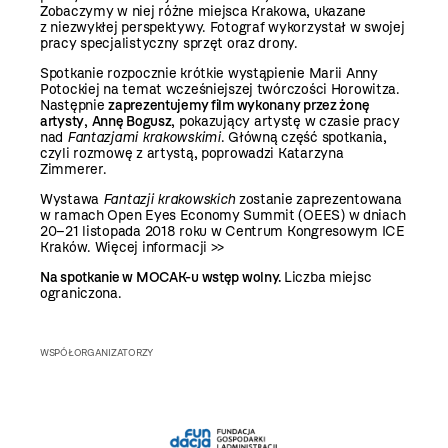
Zobaczymy w niej różne miejsca Krakowa, ukazane
z niezwykłej perspektywy. Fotograf wykorzystał w swojej
pracy specjalistyczny sprzęt oraz drony.
Spotkanie rozpocznie krótkie wystąpienie Marii Anny
Potockiej na temat wcześniejszej twórczości Horowitza.
Następnie
zaprezentujemy film wykonany przez żonę
artysty
,
Annę Bogusz
, pokazujący artystę w czasie pracy
nad
Fantazjami krakowskimi
. Główną część spotkania,
czyli rozmowę z artystą, poprowadzi Katarzyna
Zimmerer.
Wystawa
Fantazji krakowskich
zostanie zaprezentowana
w ramach Open Eyes Economy Summit (OEES) w dniach
20–21 listopada 2018 roku w Centrum Kongresowym ICE
Kraków.
Więcej informacji >>
Na spotkanie w MOCAK-u wstęp wolny.
Liczba miejsc
ograniczona.
WSPÓŁORGANIZATORZY