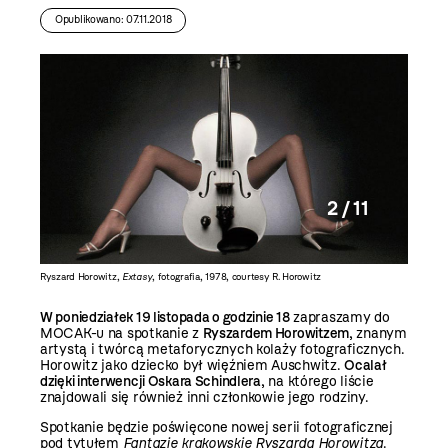
Opublikowano: 07.11.2018
2 / 11
witz
Ryszard Horowitz,
Extasy
, fotografia, 1978, courtesy R. Horowitz
Ryszard H
W poniedziałek 19 listopada o godzinie 18
zapraszamy do
MOCAK-u na spotkanie z
Ryszardem Horowitzem
, znanym
artystą i twórcą metaforycznych kolaży fotograficznych.
Horowitz jako dziecko był więźniem Auschwitz.
Ocalał
dzięki interwencji Oskara Schindlera
, na którego liście
znajdowali się również inni członkowie jego rodziny.
Spotkanie będzie poświęcone nowej serii fotograficznej
pod tytułem
Fantazje krakowskie Ryszarda Horowitza
.