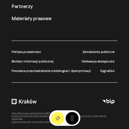
Partnerzy
Materiały prasowe
Polityka prywatności
Zamówienia publiczne
Biuletyn informacji publicznej
Deklaracja dostępności
Procedura przeciwdziałania mobbingowi i dyskryminacji
Sygnaliści
Wszystkie prawa zastrzeżone ©
MOCAK
2011-2026
MUZEUM SZTUKI WSPÓŁCZESNEJ W KRAKOWIE MOCAK – INSTYTUCJA KULTURY MIASTA
KRAKOWA
projekt, wykonanie i utrzymanie:
Bonjour.pl