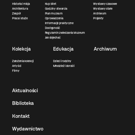
Historia i misja
Kup bilet
Wystawy czasowe
Architektura
Godziny otwarcia
Wystawy stałe
Zespół
Plan muzeum
Archiwum
Praca i staże
Oprowadzenia
Projekty
Informacje praktyczne
Dostępność
Regulamin zwiedzania Muzeum
Jak dojechać
Kolekcja
Edukacja
Archiwum
Założenia kolekcji
Dzieci i rodziny
Artyści
Młodzież i dorośli
Filmy
Aktualności
Biblioteka
Kontakt
Wydawnictwo