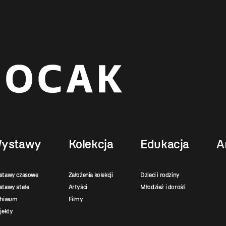
ystawy
Kolekcja
Edukacja
A
stawy czasowe
Założenia kolekcji
Dzieci i rodziny
tawy stałe
Artyści
Młodzież i dorośli
chiwum
Filmy
jekty