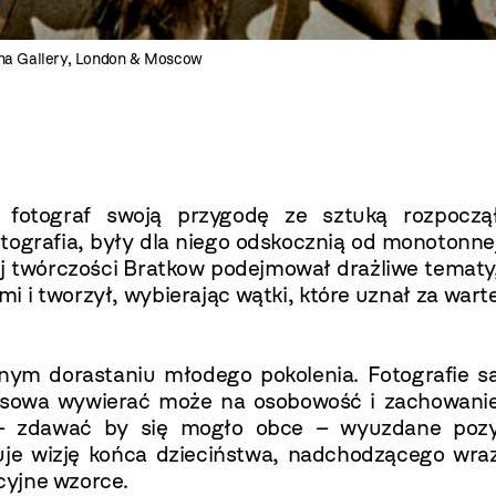
ina Gallery, London & Moscow
ki fotograf swoją przygodę ze sztuką rozpoczą
tografia, były dla niego odskocznią od monotonne
ej twórczości Bratkow podejmował drażliwe tematy
i i tworzył, wybierając wątki, które uznał za wart
m dorastaniu młodego pokolenia. Fotografie s
asowa wywierać może na osobowość i zachowani
e – zdawać by się mogło obce – wyuzdane poz
zuje wizję końca dzieciństwa, nadchodzącego wra
cyjne wzorce.