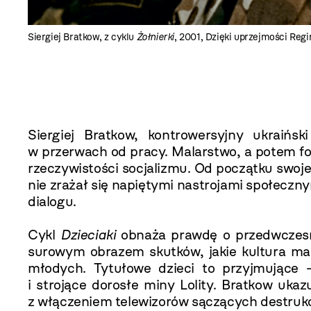
Siergiej Bratkow, z cyklu
Żołnierki
, 2001, Dzięki uprzejmości Reg
Siergiej Bratkow, kontrowersyjny ukraińs
w przerwach od pracy. Malarstwo, a potem fo
rzeczywistości socjalizmu. Od początku swoj
nie zrażał się napiętymi nastrojami społecznym
dialogu.
Cykl
Dzieciaki
obnaża prawdę o przedwczesny
surowym obrazem skutków, jakie kultura m
młodych. Tytułowe dzieci to przyjmując
i strojące dorosłe miny Lolity. Bratkow uka
z włączeniem telewizorów sączących destruk