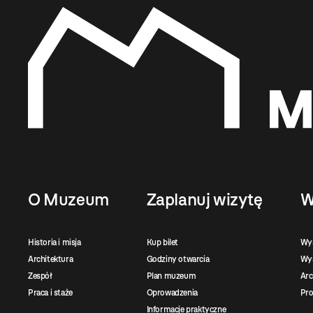
O Muzeum
Zaplanuj wizytę
W
Historia i misja
Kup bilet
Wy
Architektura
Godziny otwarcia
Wys
Zespół
Plan muzeum
Ar
Praca i staże
Oprowadzenia
Pro
Informacje praktyczne