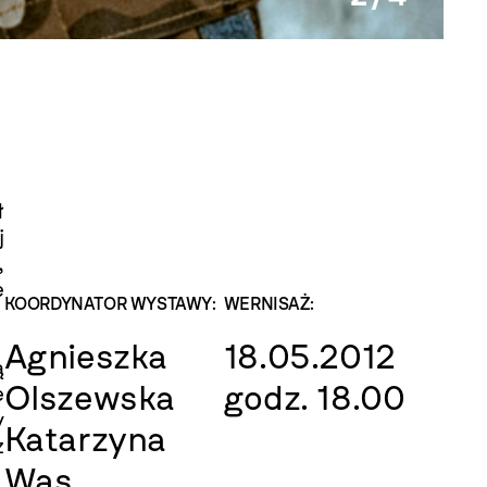
Siergi
ł
j
,
e
KOORDYNATOR WYSTAWY:
WERNISAŻ:
Agnieszka
18.05.2012
ą
Olszewska
godz. 18.00
e
y
Katarzyna
z
Wąs