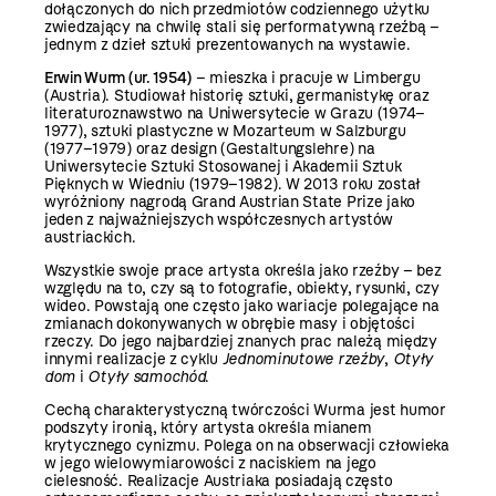
dołączonych do nich przedmiotów codziennego użytku
zwiedzający na chwilę stali się performatywną rzeźbą –
jednym z dzieł sztuki prezentowanych na wystawie.
Erwin Wurm (ur. 1954)
– mieszka i pracuje w Limbergu
(Austria). Studiował historię sztuki, germanistykę oraz
literaturoznawstwo na Uniwersytecie w Grazu (1974–
1977), sztuki plastyczne w Mozarteum w Salzburgu
(1977–1979) oraz design (Gestaltungslehre) na
Uniwersytecie Sztuki Stosowanej i Akademii Sztuk
Pięknych w Wiedniu (1979–1982). W 2013 roku został
wyróżniony nagrodą Grand Austrian State Prize jako
jeden z najważniejszych współczesnych artystów
austriackich.
Wszystkie swoje prace artysta określa jako rzeźby – bez
względu na to, czy są to fotografie, obiekty, rysunki, czy
wideo. Powstają one często jako wariacje polegające na
zmianach dokonywanych w obrębie masy i objętości
rzeczy. Do jego najbardziej znanych prac należą między
innymi realizacje z cyklu
Jednominutowe rzeźby
,
Otyły
dom
i
Otyły samochód
.
Cechą charakterystyczną twórczości Wurma jest humor
podszyty ironią, który artysta określa mianem
krytycznego cynizmu. Polega on na obserwacji człowieka
w jego wielowymiarowości z naciskiem na jego
cielesność. Realizacje Austriaka posiadają często