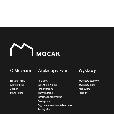
O Muzeum
Zaplanuj wizytę
Wystawy
Historia i misja
Kup bilet
Wystawy czasowe
Architektura
Godziny otwarcia
Wystawy stałe
Zespół
Plan muzeum
Archiwum
Praca i staże
Oprowadzenia
Projekty
Informacje praktyczne
Dostępność
Regulamin zwiedzania Muzeum
Jak dojechać