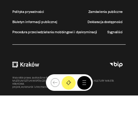
Polityka prywatności
Zamówienia publiczne
Biuletyn informacji publicznej
Deklaracja dostępności
Procedura przeciwdziałania mobbingowi i dyskryminacji
Sygnaliści
Wszystkie prawa zastrzeżone ©
MOCAK
2011-2026
MUZEUM SZTUKI WSPÓŁCZESNEJ W KRAKOWIE MOCAK – INSTYTUCJA KULTURY MIASTA
KRAKOWA
projekt, wykonanie i utrzymanie:
Bonjour.pl