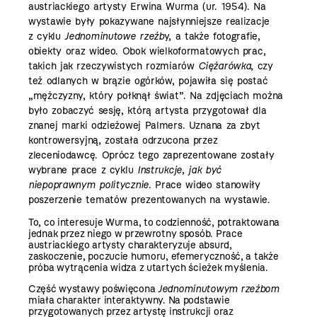
austriackiego artysty Erwina Wurma (ur. 1954). Na
wystawie były pokazywane najsłynniejsze realizacje
z cyklu
Jednominutowe rzeźb
y, a także fotografie,
obiekty oraz wideo. Obok wielkoformatowych prac,
takich jak rzeczywistych rozmiarów
Ciężarówka
, czy
też odlanych w brązie ogórków, pojawiła się postać
„mężczyzny, który połknął świat”. Na zdjęciach można
było zobaczyć sesję, którą artysta przygotował dla
znanej marki odzieżowej Palmers. Uznana za zbyt
kontrowersyjną, została odrzucona przez
zleceniodawcę. Oprócz tego zaprezentowane zostały
wybrane prace z cyklu
Instrukcje, jak być
niepoprawnym politycznie
. Prace wideo stanowiły
poszerzenie tematów prezentowanych na wystawie.
To, co interesuje Wurma, to codzienność, potraktowana
jednak przez niego w przewrotny sposób. Prace
austriackiego artysty charakteryzuje absurd,
zaskoczenie, poczucie humoru, efemeryczność, a także
próba wytrącenia widza z utartych ścieżek myślenia.
Część wystawy poświęcona
Jednominutowym rzeźbom
miała charakter interaktywny. Na podstawie
przygotowanych przez artystę instrukcji oraz