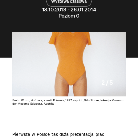
Wystawa czasowa
18.10.2013 - 26.01.2014
Poziom 0
2 / 5
ok
Erwin Wurm,
Palmers
, z serii
Palmers
, 1997, c-print, 94 × 74 cm, kolekcja Museum
Erwin W
der Moderne Salzburg, Austria
kolekcja
Pierwsza w Polsce tak duża prezentacja prac