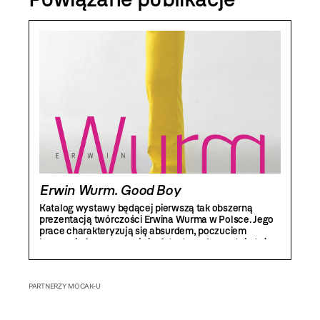
Erwin Wurm. Good Boy
Katalog wystawy będącej pierwszą tak obszerną
prezentacją twórczości Erwina Wurma w Polsce. Jego
prace charakteryzują się absurdem, poczuciem
humoru i efemerycznością. Artysta wykorzystuje też
efekt zaskoczenia i próbuje sprowadzić widza
z utartych ścieżek myślowych. Oprócz bogatej części
ilustracyjnej publikacja zawiera tekst kuratorski Delfiny
PARTNERZY MOCAK-U
Jałowik oraz eseje Christophe’a Ceski i Edelberta Köba.