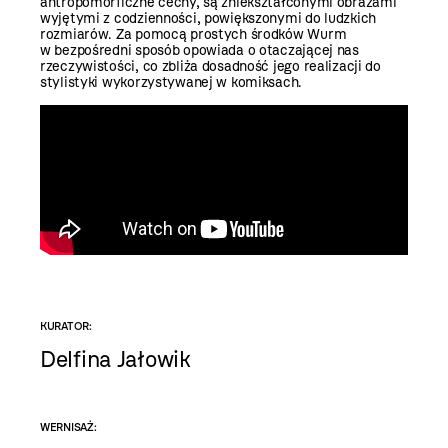
antropomorficzne cechy, są zniekształconymi obrazami
wyjętymi z codzienności, powiększonymi do ludzkich
rozmiarów. Za pomocą prostych środków Wurm
w bezpośredni sposób opowiada o otaczającej nas
rzeczywistości, co zbliża dosadność jego realizacji do
stylistyki wykorzystywanej w komiksach.
KURATOR:
Delfina Jałowik
WERNISAŻ: