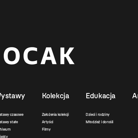
ystawy
Kolekcja
Edukacja
A
stawy czasowe
Założenia kolekcji
Dzieci i rodziny
tawy stałe
Artyści
Młodzież i dorośli
chiwum
Filmy
jekty