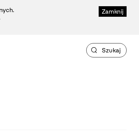
nych.
Zamknij
.