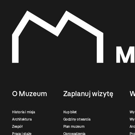
O Muzeum
Zaplanuj wizytę
W
Historia i misja
Kup bilet
Wy
Architektura
Godziny otwarcia
Wys
Zespół
Plan muzeum
Ar
Praca i staże
Oprowadzenia
Pro