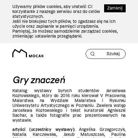
Przejdź
Używamy plików cookies, aby ułatwić Ci
Do
Zamknij
korzystanie z naszego serwisu oraz do celów
Treści
statystycznych.
Jeśli nie blokujesz tych plików, to zgadzasz się na ich
użycie oraz zapisanie w pamięci urządzenia.
Pamiętaj, że możesz samodzielnie zarządzać cookies,
zmieniając ustawienia przeglądarki.
Gry znaczeń
Katalog wystawy byłych studentów Jarosława
Kozłowskiego, który do 2016 roku kierował V Pracownią
Malarstwa na Wydziale Malarstwa i Rysunku
Uniwersytetu Artystycznego w Poznaniu. Zawiera wstęp
Jarosława Kozłowskiego i tekst kuratorski Agnieszki
Sachar, a także fotografie prac prezentowanych na
wystawie.
artyści (uczestnicy wystawy):
Angelika Grzegorczyk,
Natalia Karczewska, Jakub Matuszczak, Paulina