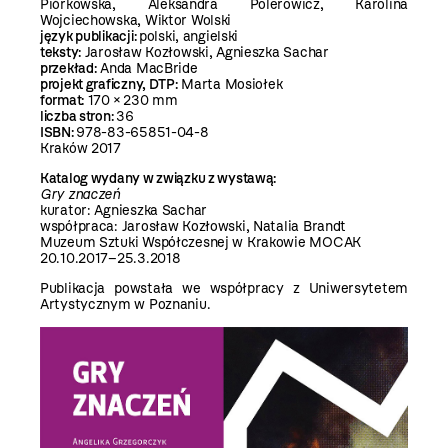
Piórkowska, Aleksandra Polerowicz, Karolina
Wojciechowska, Wiktor Wolski
język publikacji:
polski, angielski
teksty:
Jarosław Kozłowski, Agnieszka Sachar
przekład:
Anda MacBride
projekt graficzny, DTP:
Marta Mosiołek
format:
170 × 230 mm
liczba stron:
36
ISBN:
978-83-65851-04-8
Kraków 2017
Katalog wydany w związku z wystawą:
Gry znaczeń
kurator: Agnieszka Sachar
współpraca: Jarosław Kozłowski, Natalia Brandt
Muzeum Sztuki Współczesnej w Krakowie MOCAK
20.10.2017–25.3.2018
Publikacja powstała we współpracy z Uniwersytetem
Artystycznym w Poznaniu.