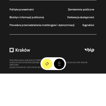
Polityka prywatności
Zamówienia publiczne
Biuletyn informacji publicznej
Deklaracja dostępności
Procedura przeciwdziałania mobbingowi i dyskryminacji
Sygnaliści
Wszystkie prawa zastrzeżone ©
MOCAK
2011-2026
MUZEUM SZTUKI WSPÓŁCZESNEJ W KRAKOWIE MOCAK – INSTYTUCJA KULTURY MIASTA
KRAKOWA
projekt, wykonanie i utrzymanie:
Bonjour.pl