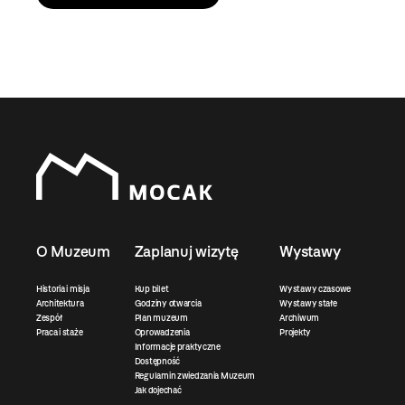
O Muzeum
Zaplanuj wizytę
Wystawy
Historia i misja
Kup bilet
Wystawy czasowe
Architektura
Godziny otwarcia
Wystawy stałe
Zespół
Plan muzeum
Archiwum
Praca i staże
Oprowadzenia
Projekty
Informacje praktyczne
Dostępność
Regulamin zwiedzania Muzeum
Jak dojechać