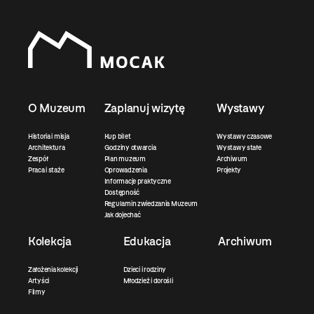
O Muzeum
Zaplanuj wizytę
Wystawy
Historia i misja
Kup bilet
Wystawy czasowe
Architektura
Godziny otwarcia
Wystawy stałe
Zespół
Plan muzeum
Archiwum
Praca i staże
Oprowadzenia
Projekty
Informacje praktyczne
Dostępność
Regulamin zwiedzania Muzeum
Jak dojechać
Kolekcja
Edukacja
Archiwum
Założenia kolekcji
Dzieci i rodziny
Artyści
Młodzież i dorośli
Filmy