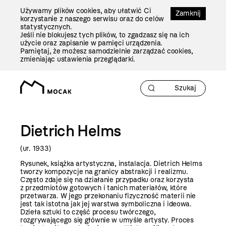
Przejdź
Używamy plików cookies, aby ułatwić Ci
Do
Zamknij
korzystanie z naszego serwisu oraz do celów
Treści
statystycznych.
Jeśli nie blokujesz tych plików, to zgadzasz się na ich
użycie oraz zapisanie w pamięci urządzenia.
Pamiętaj, że możesz samodzielnie zarządzać cookies,
zmieniając ustawienia przeglądarki.
Dietrich Helms
(ur. 1933)
Rysunek, książka artystyczna, instalacja. Dietrich Helms
tworzy kompozycje na granicy abstrakcji i realizmu.
Często zdaje się na działanie przypadku oraz korzysta
z przedmiotów gotowych i tanich materiałów, które
przetwarza. W jego przekonaniu fizyczność materii nie
jest tak istotna jak jej warstwa symboliczna i ideowa.
Dzieła sztuki to część procesu twórczego,
rozgrywającego się głównie w umyśle artysty. Proces