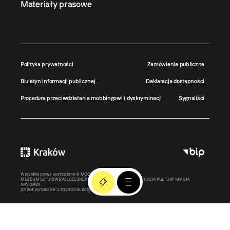
Materiały prasowe
Polityka prywatności
Zamówienia publiczne
Biuletyn informacji publicznej
Deklaracja dostępności
Procedura przeciwdziałania mobbingowi i dyskryminacji
Sygnaliści
Wszystkie prawa zastrzeżone ©
MOCAK
2011-2026
MUZEUM SZTUKI WSPÓŁCZESNEJ W KRAKOWIE MOCAK – INSTYTUCJA KULTURY MIASTA
KRAKOWA
projekt, wykonanie i utrzymanie:
Bonjour.pl