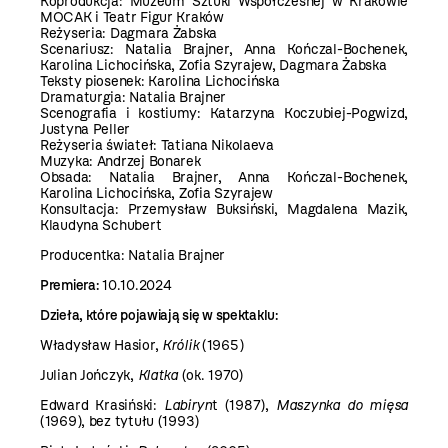
Koprodukcja: Muzeum Sztuki Współczesnej w Krakowie
MOCAK i Teatr Figur Kraków
Reżyseria: Dagmara Żabska
Scenariusz: Natalia Brajner, Anna Kończal-Bochenek,
Karolina Lichocińska, Zofia Szyrajew, Dagmara Żabska
Teksty piosenek: Karolina Lichocińska
Dramaturgia: Natalia Brajner
Scenografia i kostiumy: Katarzyna Koczubiej-Pogwizd,
Justyna Peller
Reżyseria świateł: Tatiana Nikolaeva
Muzyka: Andrzej Bonarek
Obsada: Natalia Brajner, Anna Kończal-Bochenek,
Karolina Lichocińska, Zofia Szyrajew
Konsultacja: Przemysław Buksiński, Magdalena Mazik,
Klaudyna Schubert
Producentka: Natalia Brajner
Premiera:
10.10.2024
Dzieła, które pojawiają się w spektaklu:
Władysław Hasior,
Królik
(1965)
Julian Jończyk,
Klatka
(ok. 1970)
Edward Krasiński:
Labiryn
t (1987),
Maszynka do mięsa
(1969), bez tytułu
(1993)