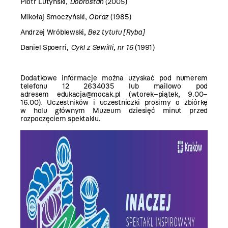
Piotr Lutyński,
Dobrostan
(2005)
Mikołaj Smoczyński,
Obraz
(1985)
Andrzej Wróblewski,
Bez tytułu [Ryba]
Daniel Spoerri,
Cykl z Sewilli, nr 16
(1991)
Dodatkowe informacje można uzyskać pod numerem
telefonu 12 2634035 lub mailowo pod
adresem
edukacja@mocak.pl
(wtorek–piątek, 9.00–
16.00). Uczestników i uczestniczki prosimy o zbiórkę
w holu głównym Muzeum dziesięć minut przed
rozpoczęciem spektaklu.