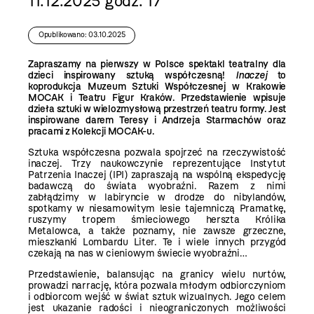
11.12.2025 godz. 17
Opublikowano: 03.10.2025
Zapraszamy na pierwszy w Polsce spektakl teatralny dla
dzieci inspirowany sztuką współczesną!
Inaczej
to
koprodukcja Muzeum Sztuki Współczesnej w Krakowie
MOCAK i Teatru Figur Kraków. Przedstawienie wpisuje
dzieła sztuki w wielozmysłową przestrzeń teatru formy. Jest
inspirowane darem Teresy i Andrzeja Starmachów oraz
pracami z Kolekcji MOCAK-u.
Sztuka współczesna pozwala spojrzeć na rzeczywistość
inaczej. Trzy naukowczynie reprezentujące Instytut
Patrzenia Inaczej (IPI) zapraszają na wspólną ekspedycję
badawczą do świata wyobraźni. Razem z nimi
zabłądzimy w labiryncie w drodze do nibylandów,
spotkamy w niesamowitym lesie tajemniczą Pramatkę,
ruszymy tropem śmieciowego herszta Królika
Metalowca, a także poznamy, nie zawsze grzeczne,
mieszkanki Lombardu Liter. Te i wiele innych przygód
czekają na nas w cieniowym świecie wyobraźni…
Przedstawienie, balansując na granicy wielu nurtów,
prowadzi narrację, która pozwala młodym odbiorczyniom
i odbiorcom wejść w świat sztuk wizualnych. Jego celem
jest ukazanie radości i nieograniczonych możliwości