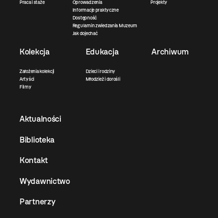
Praca i staże
Oprowadzenia
Projekty
Informacje praktyczne
Dostępność
Regulamin zwiedzania Muzeum
Jak dojechać
Kolekcja
Edukacja
Archiwum
Założenia kolekcji
Dzieci i rodziny
Artyści
Młodzież i dorośli
Filmy
Aktualności
Biblioteka
Kontakt
Wydawnictwo
Partnerzy