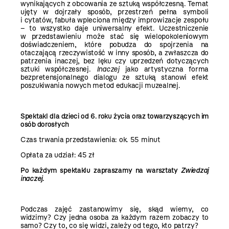
wynikających z obcowania ze sztuką współczesną. Temat
ujęty w dojrzały sposób, przestrzeń pełna symboli
i cytatów, fabuła wpleciona między improwizacje zespołu
– to wszystko daje uniwersalny efekt. Uczestniczenie
w przedstawieniu może stać się wielopokoleniowym
doświadczeniem, które pobudza do spojrzenia na
otaczającą rzeczywistość w inny sposób, a zwłaszcza do
patrzenia inaczej, bez lęku czy uprzedzeń dotyczących
sztuki współczesnej.
Inaczej
jako artystyczna forma
bezpretensjonalnego dialogu ze sztuką stanowi efekt
poszukiwania nowych metod edukacji muzealnej.
Spektakl dla dzieci od 6. roku życia oraz towarzyszących im
osób dorosłych
Czas trwania przedstawienia: ok. 55 minut
Opłata za udział: 45 zł
Po każdym spektaklu zapraszamy na warsztaty
Zwiedzaj
inaczej
.
Podczas zajęć zastanowimy się, skąd wiemy, co
widzimy? Czy jedna osoba za każdym razem zobaczy to
samo? Czy to, co się widzi, zależy od tego, kto patrzy?