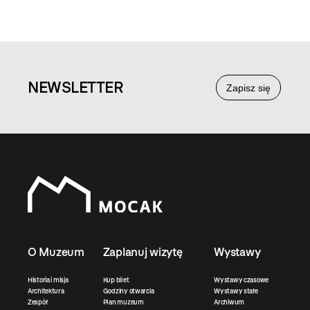
NEWS
LETTER
Zapisz się
O Muzeum
Zaplanuj wizytę
Wystawy
Historia i misja
Kup bilet
Wystawy czasowe
Architektura
Godziny otwarcia
Wystawy stałe
Zespół
Plan muzeum
Archiwum