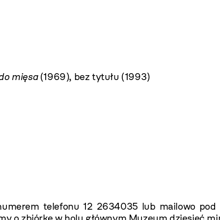
do mięsa
(1969), bez tytułu
(1993)
 numerem telefonu 12 2634035 lub mailowo po
simy o zbiórkę w holu głównym Muzeum dziesięć mi