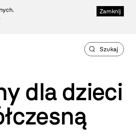
nych.
Zamknij
.
ny dla dzieci
ółczesną