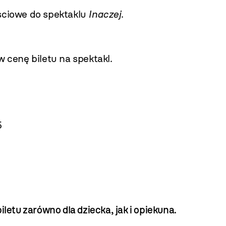
ściowe do spektaklu
Inaczej
.
w cenę biletu na spektakl.
5
letu zarówno dla dziecka, jak i opiekuna.