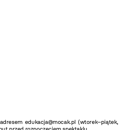
d adresem
edukacja@mocak.pl
(wtorek–piątek,
nut przed rozpoczęciem spektaklu.