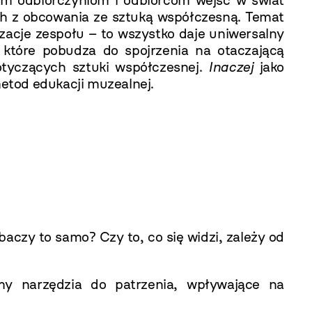
dym odbiorczyniom i odbiorcom wejść w świat
ych z obcowania ze sztuką współczesną. Temat
zacje zespołu – to wszystko daje uniwersalny
 które pobudza do spojrzenia na otaczającą
otyczących sztuki współczesnej.
Inaczej
jako
etod edukacji muzealnej.
czy to samo? Czy to, co się widzi, zależy od
my narzędzia do patrzenia, wpływające na