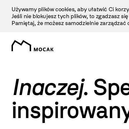
Przejdź
Używamy plików cookies, aby ułatwić Ci korzy
Do
Jeśli nie blokujesz tych plików, to zgadzasz si
Treści
Pamiętaj, że możesz samodzielnie zarządzać c
Inaczej
. Sp
inspirowan