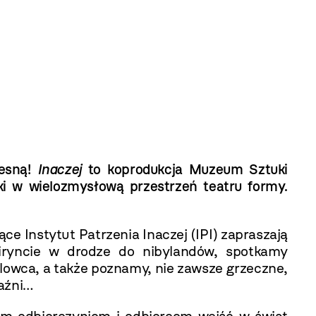
zesną!
Inaczej
to koprodukcja Muzeum Sztuki
i w wielozmysłową przestrzeń teatru formy.
e Instytut Patrzenia Inaczej (IPI) zapraszają
iryncie w drodze do nibylandów, spotkamy
owca, a także poznamy, nie zawsze grzeczne,
raźni…