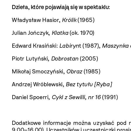
Dzieła, które pojawiają się w spektaklu:
Władysław Hasior,
Królik
(1965)
Julian Jończyk,
Klatka
(ok. 1970)
Edward Krasiński:
Labiryn
t (1987),
Maszynka 
Piotr Lutyński,
Dobrostan
(2005)
Mikołaj Smoczyński,
Obraz
(1985)
Andrzej Wróblewski,
Bez tytułu [Ryba]
Daniel Spoerri,
Cykl z Sewilli, nr 16
(1991)
Dodatkowe informacje można uzyskać pod
9.00–16.00). Uczestników i uczestniczki pro