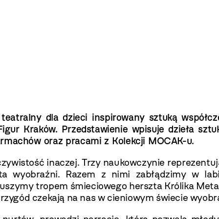
teatralny dla dzieci inspirowany sztuką współc
gur Kraków. Przedstawienie wpisuje dzieła sztuk
tarmachów oraz pracami z Kolekcji MOCAK-u.
ywistość inaczej. Trzy naukowczynie reprezentując
a wyobraźni. Razem z nimi zabłądzimy w lab
ruszymy tropem śmieciowego herszta Królika Metal
 przygód czekają na nas w cieniowym świecie wyob