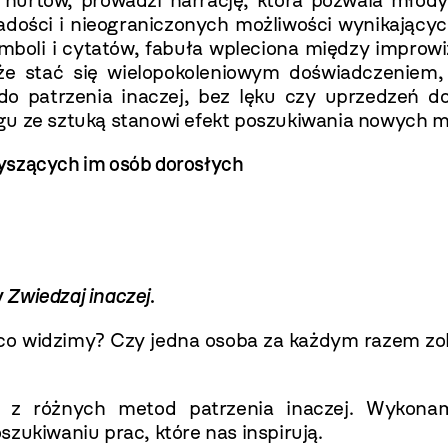
u nurtów, prowadzi narrację, która pozwala mło
radości i nieograniczonych możliwości wynikając
ymboli i cytatów, fabuła wpleciona między improwi
że stać się wielopokoleniowym doświadczeniem,
do patrzenia inaczej, bez lęku czy uprzedzeń d
gu ze sztuką stanowi efekt poszukiwania nowych m
rzyszących im osób dorosłych
y
Zwiedzaj inaczej
.
co widzimy? Czy jedna osoba za każdym razem zoba
c z różnych metod patrzenia inaczej. Wykona
zukiwaniu prac, które nas inspirują.