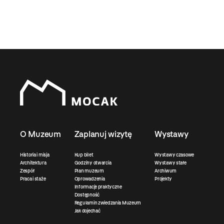
O Muzeum
Zaplanuj wizytę
Wystawy
Historia i misja
Kup bilet
Wystawy czasowe
Architektura
Godziny otwarcia
Wystawy stałe
Zespół
Plan muzeum
Archiwum
Praca i staże
Oprowadzenia
Projekty
Informacje praktyczne
Dostępność
Regulamin zwiedzania Muzeum
Jak dojechać