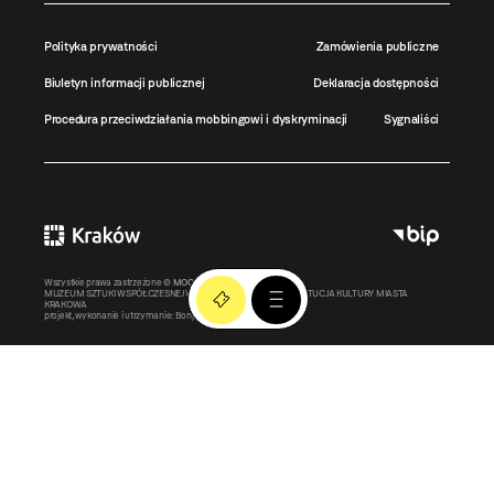
Polityka prywatności
Zamówienia publiczne
Biuletyn informacji publicznej
Deklaracja dostępności
Procedura przeciwdziałania mobbingowi i dyskryminacji
Sygnaliści
Wszystkie prawa zastrzeżone ©
MOCAK
2011-2026
MUZEUM SZTUKI WSPÓŁCZESNEJ W KRAKOWIE MOCAK – INSTYTUCJA KULTURY MIASTA
KRAKOWA
projekt, wykonanie i utrzymanie:
Bonjour.pl