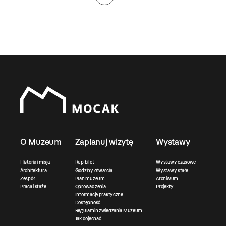
O Muzeum
Zaplanuj wizytę
Wystawy
Historia i misja
Kup bilet
Wystawy czasowe
Architektura
Godziny otwarcia
Wystawy stałe
Zespół
Plan muzeum
Archiwum
Praca i staże
Oprowadzenia
Projekty
Informacje praktyczne
Dostępność
Regulamin zwiedzania Muzeum
Jak dojechać