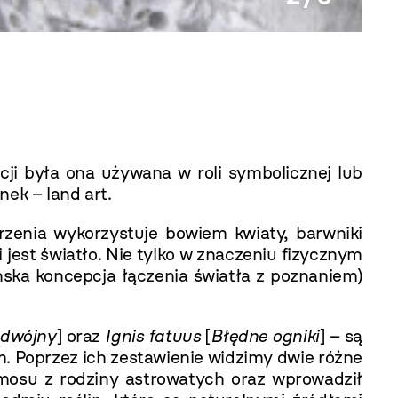
Akira 
cji była ona używana w roli symbolicznej lub
ek – land art.
rzenia wykorzystuje bowiem kwiaty, barwniki
 jest światło. Nie tylko w znaczeniu fizycznym
tońska koncepcja łączenia światła z poznaniem)
dwójny
] oraz
Ignis fatuus
[
Błędne ogniki
] – są
m. Poprzez ich zestawienie widzimy dwie różne
mosu z rodziny astrowatych oraz wprowadził