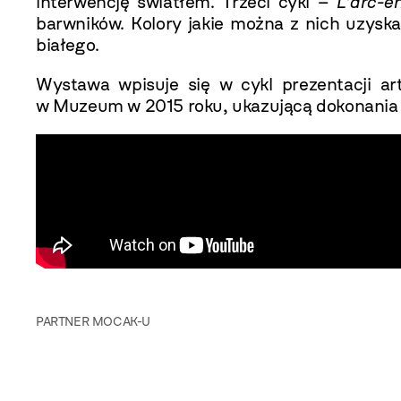
interwencję światłem. Trzeci cykl –
L'arc-e
barwników. Kolory jakie można z nich uzysk
białego.
Wystawa wpisuje się w cykl prezentacji ar
w Muzeum w 2015 roku, ukazującą dokonania 
PARTNER MOCAK-U