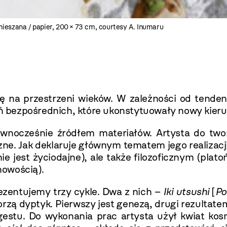
mieszana / papier, 200 × 73 cm, courtesy A. Inumaru
ę na przestrzeni wieków. W zależności od tenden
ań bezpośrednich, które ukonstytuowały nowy kierun
 równocześnie źródłem materiałów. Artysta do two
ne. Jak deklaruje głównym tematem jego realizacji
ie jest życiodajne), ale także filozoficznym (pla
howością).
rezentujemy trzy cykle. Dwa z nich –
Iki utsushi
[
Po
zą dyptyk. Pierwszy jest genezą, drugi rezultate
gestu. Do wykonania prac artysta użył kwiat kos