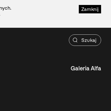
nych.
Zamknij
.
Galeria Alfa