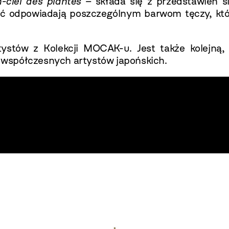
n-ciel des plantes
– składa się z przedstawień si
ać odpowiadają poszczególnym barwom tęczy, któ
tystów z Kolekcji MOCAK-u. Jest także kolejną
współczesnych artystów japońskich.