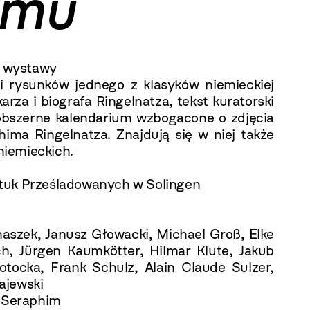
zmu
o wystawy
i rysunków jednego z klasyków niemieckiej
arza i biografa Ringelnatza, tekst kuratorski
 obszerne kalendarium wzbogacone o zdjęcia
chima Ringelnatza. Znajdują się w niej także
niemieckich.
ztuk Prześladowanych w Solingen
anaszek, Janusz Głowacki, Michael Groß, Elke
sch, Jürgen Kaumkötter, Hilmar Klute, Jakub
tocka, Frank Schulz, Alain Claude Sulzer,
ajewski
n Seraphim