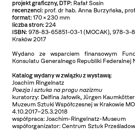
projekt graficzny, DTP:
Rafał Sosin
recenzenci:
prof. dr hab. Anna Burzyńska, prof
format:
170 × 230 mm
liczba stron:
224
ISBN:
978-83-65851-03-1 (MOCAK), 978-3-83
Kraków 2017
Wydano ze wsparciem finansowym Fundac
Konsulatu Generalnego Republiki Federalnej 
Katalog wydany w związku z wystawą:
Joachim Ringelnatz
Poezja i sztuka na progu nazizmu
kuratorzy: Delfina Jałowik, Jürgen Kaumkötter
Muzeum Sztuki Współczesnej w Krakowie M
4.10.2017–25.3.2018
współpraca: Joachim-Ringelnatz-Museum
współorganizator: Centrum Sztuk Prześlado