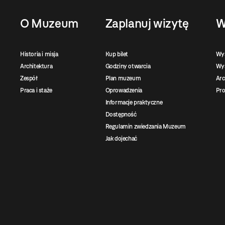
O Muzeum
Zaplanuj wizytę
W
Historia i misja
Kup bilet
Wy
Architektura
Godziny otwarcia
Wys
Zespół
Plan muzeum
Ar
Praca i staże
Oprowadzenia
Pro
Informacje praktyczne
Dostępność
Regulamin zwiedzania Muzeum
Jak dojechać