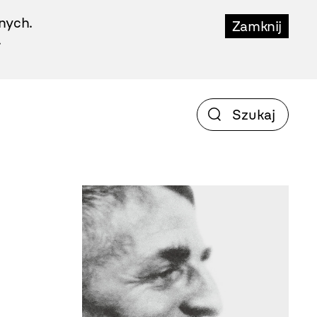
nych.
Zamknij
.