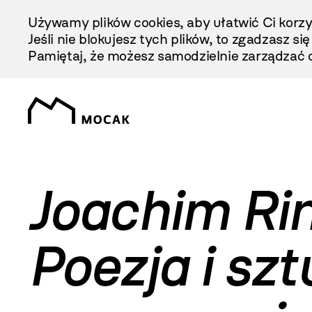
Przejdź
Używamy plików cookies, aby ułatwić Ci korzy
Do
Jeśli nie blokujesz tych plików, to zgadzasz si
Treści
Pamiętaj, że możesz samodzielnie zarządzać c
Joachim Rin
Poezja i sz