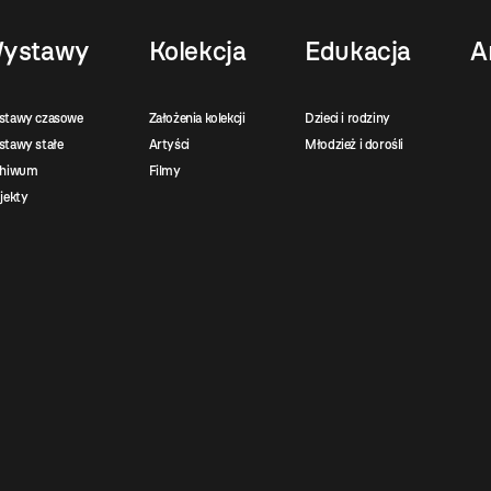
ystawy
Kolekcja
Edukacja
A
stawy czasowe
Założenia kolekcji
Dzieci i rodziny
tawy stałe
Artyści
Młodzież i dorośli
chiwum
Filmy
jekty