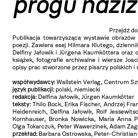
progu nazi
Przejdź d
Publikacja towarzysząca wystawie obrazów 
poezji. Zawiera esej Hilmara Klutego, dziennik
Delfiny Jałowik i Jürgena Kaumköttera oraz
książek, fotografie archiwalne i wiersze Joa
opisy prac stworzone przez pisarzy polskich i 
współwydawcy:
Wallstein Verlag, Centrum S
język publikacji:
polski, niemiecki
redakcja:
Delfina Jałowik, Jürgen Kaumkötter
teksty:
Thilo Bock, Erika Fischer, Andrzej Fr
Heidenreich, Delfina Jałowik, Rolf Jessewit
Kornhauser, Bronka Nowicka, Maria Anna Po
Olga Tokarczuk, Peter Wawerzinek, Adam Zag
przekład:
Barbara Ostrowska, Peter-Christia