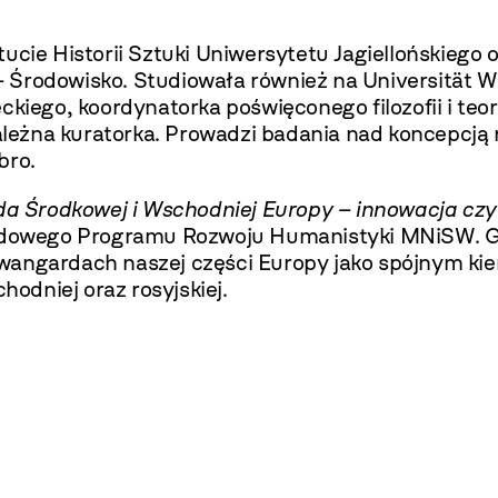
ucie Historii Sztuki Uniwersytetu Jagiellońskiego
 Środowisko. Studiowała również na Universität 
kiego, koordynatorka poświęconego filozofii i teori
zależna kuratorka. Prowadzi badania nad koncepcją 
bro.
 Środkowej i Wschodniej Europy – innowacja cz
arodowego Programu Rozwoju Humanistyki MNiSW. G
wangardach naszej części Europy jako spójnym ki
odniej oraz rosyjskiej.