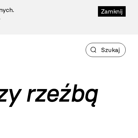
nych.
Zamknij
.
zy rzeźbą