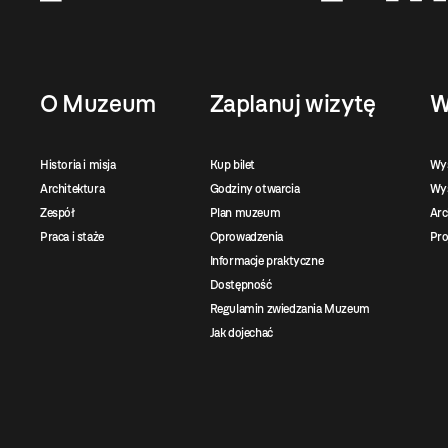
O Muzeum
Zaplanuj wizytę
W
Historia i misja
Kup bilet
Wy
Architektura
Godziny otwarcia
Wys
Zespół
Plan muzeum
Ar
Praca i staże
Oprowadzenia
Pro
Informacje praktyczne
Dostępność
Regulamin zwiedzania Muzeum
Jak dojechać