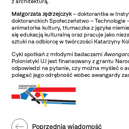
z architekturą.
Małgorzata Jędrzejczyk
– doktorantka w Instyt
doktoranckich Społeczeństwo – Technologie –
animatorka kultury, tłumaczka z języka niemiec
się edukacją kulturalną oraz pracuje jako nie
sztuki na odbiorcę w twórczości Katarzyny Ko
Cykl spotkań z młodymi badaczami
Awangarda
Polonistyki UJ jest finansowany z grantu N
odpowiedzi na pytanie, czy można myśleć o a
polegać jego odrębność wobec awangardy zach
Poprzednia wiadomość