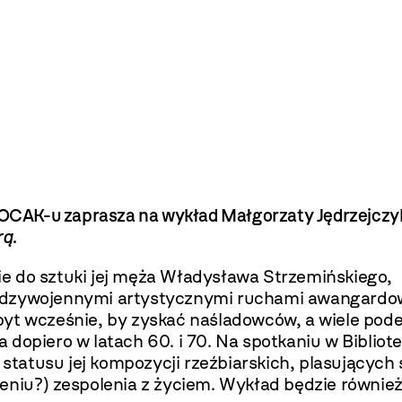
 MOCAK-u zaprasza na wykład Małgorzaty Jędrzejczy
rą
.
e do sztuki jej męża Władysława Strzemińskiego,
ędzywojennymi artystycznymi ruchami awangardowy
zbyt wcześnie, by zyskać naśladowców, a wiele po
 dopiero w latach 60. i 70. Na spotkaniu w Bibli
tatusu jej kompozycji rzeźbiarskich, plasujących
żeniu?) zespolenia z życiem. Wykład będzie równi