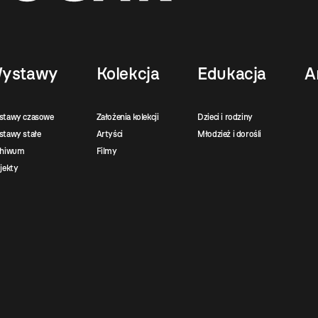
ystawy
Kolekcja
Edukacja
A
stawy czasowe
Założenia kolekcji
Dzieci i rodziny
tawy stałe
Artyści
Młodzież i dorośli
chiwum
Filmy
jekty