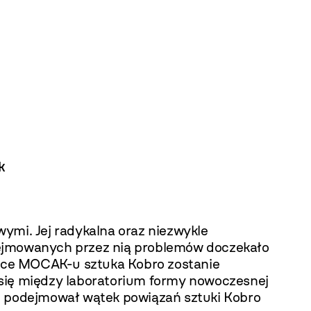
k
mi. Jej radykalna oraz niezwykle
dejmowanych przez nią problemów doczekało
otece MOCAK-u sztuka Kobro zostanie
 się między laboratorium formy nowoczesnej
eż podejmował wątek powiązań sztuki Kobro