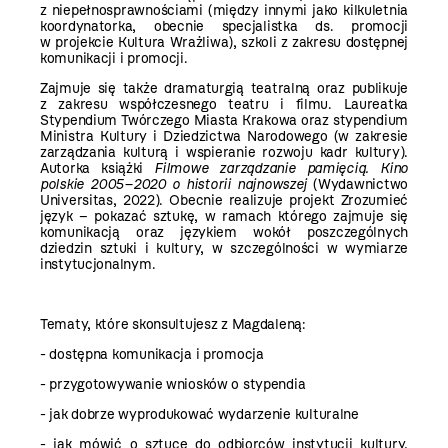
z niepełnosprawnościami (między innymi jako kilkuletnia
koordynatorka, obecnie specjalistka ds. promocji
w projekcie Kultura Wrażliwa), szkoli z zakresu dostępnej
komunikacji i promocji.
Zajmuje się także dramaturgią teatralną oraz publikuje
z zakresu współczesnego teatru i filmu. Laureatka
Stypendium Twórczego Miasta Krakowa oraz stypendium
Ministra Kultury i Dziedzictwa Narodowego (w zakresie
zarządzania kulturą i wspieranie rozwoju kadr kultury).
Autorka książki
Filmowe zarządzanie pamięcią. Kino
polskie 2005–2020 o historii najnowszej
(Wydawnictwo
Universitas, 2022). Obecnie realizuje projekt Zrozumieć
język – pokazać sztukę, w ramach którego zajmuje się
komunikacją oraz językiem wokół poszczególnych
dziedzin sztuki i kultury, w szczególności w wymiarze
instytucjonalnym.
Tematy, które skonsultujesz z Magdaleną:
- dostępna komunikacja i promocja
- przygotowywanie wniosków o stypendia
- jak dobrze wyprodukować wydarzenie kulturalne
- jak mówić o sztuce do odbiorców instytucji kultury,