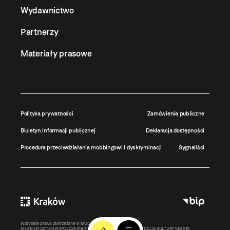
Wydawnictwo
Partnerzy
Materiały prasowe
Polityka prywatności
Zamówienia publiczne
Biuletyn informacji publicznej
Deklaracja dostępności
Procedura przeciwdziałania mobbingowi i dyskryminacji
Sygnaliści
Wszystkie prawa zastrzeżone ©
MOCAK
2011-2026
MUZEUM SZTUKI WSPÓŁCZESNEJ W KRAKOWIE MOCAK – INSTYTUCJA KULTURY MIASTA