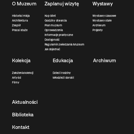
O Muzeum
Zaplanuj wizytę
Wystawy
Historia i misja
Kup bilet
Wystawy czasowe
Architektura
Godziny otwarcia
Wystawy stałe
Zespół
Plan muzeum
Archiwum
Praca i staże
Oprowadzenia
Projekty
Informacje praktyczne
Dostępność
Regulamin zwiedzania Muzeum
Jak dojechać
Kolekcja
Edukacja
Archiwum
Założenia kolekcji
Dzieci i rodziny
Artyści
Młodzież i dorośli
Filmy
Aktualności
Biblioteka
Kontakt