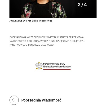
2 / 4
Justyna Dubanik, fot. Emilia Oksentowicz
Magadela
DOFINANSOWANO ZE ŚRODKÓW MINISTRA KULTURY I DZIEDZICTWA
NARODOWEGO POCHODZĄCYCH Z FUNDUSZU PROMOCJI KULTURY –
PAŃSTWOWEGO FUNDUSZU CELOWEGO
Poprzednia wiadomość