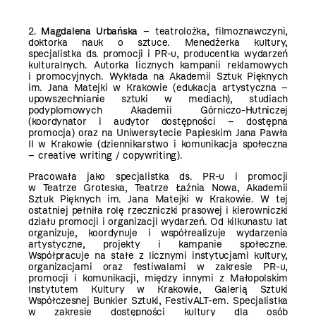
2.
Magdalena Urbańska
– teatrolożka, filmoznawczyni,
doktorka nauk o sztuce. Menedżerka kultury,
specjalistka ds. promocji i PR-u, producentka wydarzeń
kulturalnych. Autorka licznych kampanii reklamowych
i promocyjnych. Wykłada na Akademii Sztuk Pięknych
im. Jana Matejki w Krakowie (edukacja artystyczna –
upowszechnianie sztuki w mediach), studiach
podyplomowych Akademii Górniczo-Hutniczej
(koordynator i audytor dostępności – dostępna
promocja) oraz na Uniwersytecie Papieskim Jana Pawła
II w Krakowie (dziennikarstwo i komunikacja społeczna
– creative writing / copywriting).
Pracowała jako specjalistka ds. PR-u i promocji
w Teatrze Groteska, Teatrze Łaźnia Nowa, Akademii
Sztuk Pięknych im. Jana Matejki w Krakowie. W tej
ostatniej pełniła rolę rzeczniczki prasowej i kierowniczki
działu promocji i organizacji wydarzeń. Od kilkunastu lat
organizuje, koordynuje i współrealizuje wydarzenia
artystyczne, projekty i kampanie społeczne.
Współpracuje na stałe z licznymi instytucjami kultury,
organizacjami oraz festiwalami w zakresie PR-u,
promocji i komunikacji, między innymi z Małopolskim
Instytutem Kultury w Krakowie, Galerią Sztuki
Współczesnej Bunkier Sztuki, FestivALT-em. Specjalistka
w zakresie dostępności kultury dla osób