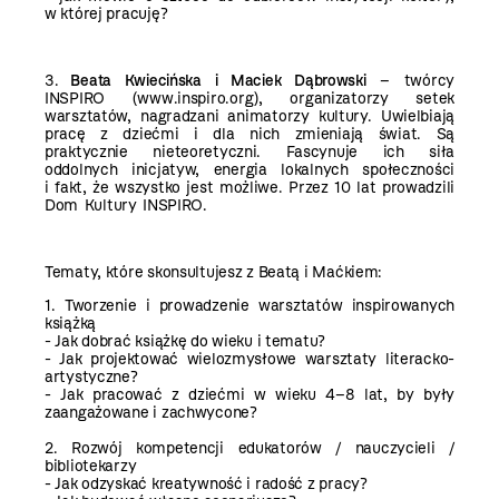
w której pracuję?
3.
Beata Kwiecińska i Maciek Dąbrowski
– twórcy
INSPIRO (
www.inspiro.org
), organizatorzy setek
warsztatów, nagradzani animatorzy kultury. Uwielbiają
pracę z dziećmi i dla nich zmieniają świat. Są
praktycznie nieteoretyczni. Fascynuje ich siła
oddolnych inicjatyw, energia lokalnych społeczności
i fakt, że wszystko jest możliwe. Przez 10 lat prowadzili
Dom Kultury INSPIRO.
Tematy, które skonsultujesz z Beatą i Maćkiem:
1. Tworzenie i prowadzenie warsztatów inspirowanych
książką
- Jak dobrać książkę do wieku i tematu?
- Jak projektować wielozmysłowe warsztaty literacko-
artystyczne?
- Jak pracować z dziećmi w wieku 4–8 lat, by były
zaangażowane i zachwycone?
2. Rozwój kompetencji edukatorów / nauczycieli /
bibliotekarzy
- Jak odzyskać kreatywność i radość z pracy?