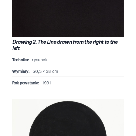
Drawing 2. The Line drawn from the right to the
left
Technika:
rysunek
Wymiary:
50,5 × 38 cm
Rok powstania:
1991