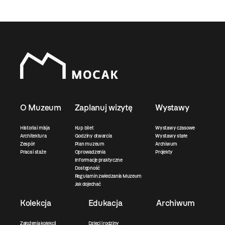
O Muzeum
Zaplanuj wizytę
Wystawy
Historia i misja
Kup bilet
Wystawy czasowe
Architektura
Godziny otwarcia
Wystawy stałe
Zespół
Plan muzeum
Archiwum
Praca i staże
Oprowadzenia
Projekty
Informacje praktyczne
Dostępność
Regulamin zwiedzania Muzeum
Jak dojechać
Kolekcja
Edukacja
Archiwum
Założenia kolekcji
Dzieci i rodziny