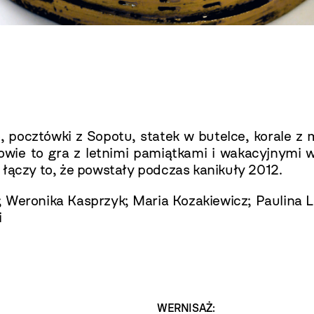
 pocztówki z Sopotu, statek w butelce, korale z 
owie to gra z letnimi pamiątkami i wakacyjnymi
ne łączy to, że powstały podczas kanikuły 2012.
 Weronika Kasprzyk; Maria Kozakiewicz; Paulina L
i
WERNISAŻ: