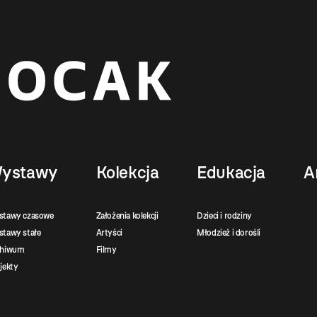
ystawy
Kolekcja
Edukacja
A
stawy czasowe
Założenia kolekcji
Dzieci i rodziny
tawy stałe
Artyści
Młodzież i dorośli
chiwum
Filmy
jekty