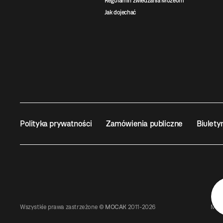
Regulamin zwiedzania Muzeum
Jak dojechać
Polityka prywatności
Zamówienia publiczne
Biulety
Wszystkie prawa zastrzeżone ©
MOCAK
2011-2026
MUZ