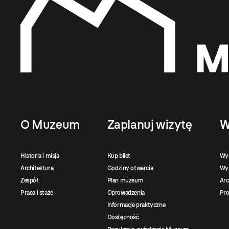
O Muzeum
Zaplanuj wizytę
W
Historia i misja
Kup bilet
Wy
Architektura
Godziny otwarcia
Wys
Zespół
Plan muzeum
Ar
Praca i staże
Oprowadzenia
Pro
Informacje praktyczne
Dostępność