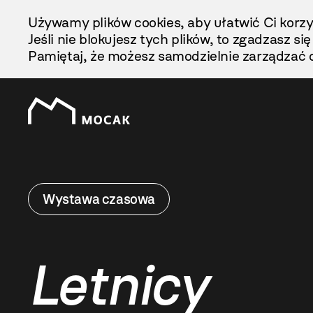
Przejdź
Używamy plików cookies, aby ułatwić Ci korzy
Do
Jeśli nie blokujesz tych plików, to zgadzasz si
Treści
Pamiętaj, że możesz samodzielnie zarządzać c
Wystawa czasowa
Letnicy