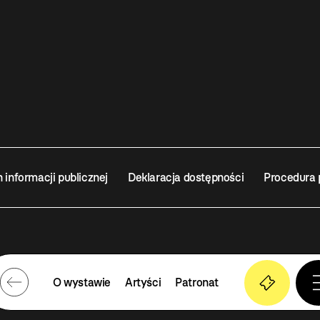
n informacji publicznej
Deklaracja dostępności
Procedura 
O wystawie
Artyści
Patronat
EUM SZTUKI WSPÓŁCZESNEJ W KRAKOWIE MOCAK – INSTYTUCJA KULTURY MIA