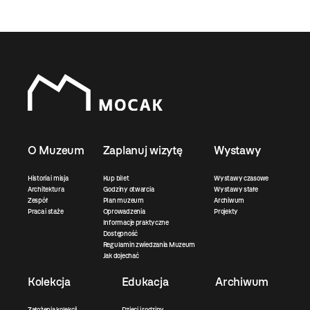
O Muzeum
Zaplanuj wizytę
Wystawy
Historia i misja
Kup bilet
Wystawy czasowe
Architektura
Godziny otwarcia
Wystawy stałe
Zespół
Plan muzeum
Archiwum
Praca i staże
Oprowadzenia
Projekty
Informacje praktyczne
Dostępność
Regulamin zwiedzania Muzeum
Jak dojechać
Kolekcja
Edukacja
Archiwum
Założenia kolekcji
Dzieci i rodziny