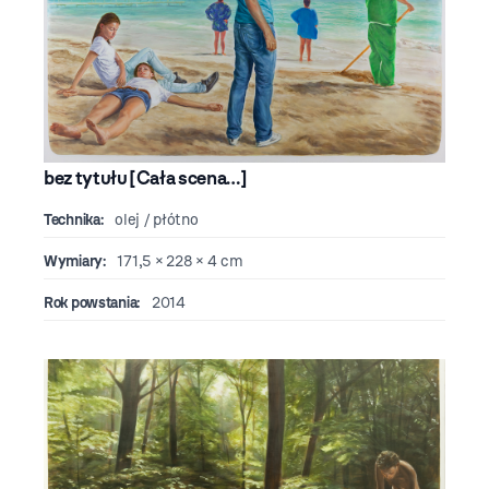
bez tytułu [Cała scena…]
Technika:
olej / płótno
Wymiary:
171,5 × 228 × 4 cm
Rok powstania:
2014