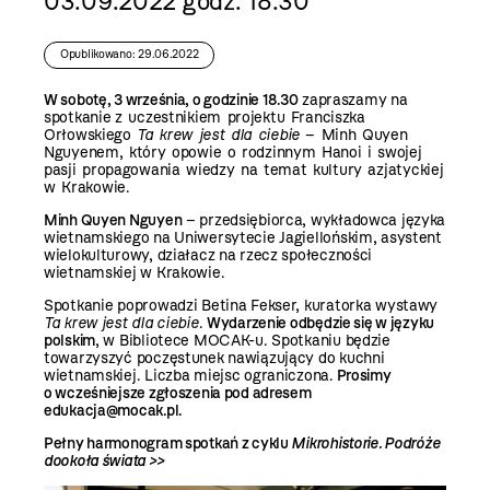
03.09.2022 godz. 18.30
Opublikowano: 29.06.2022
W sobotę, 3 września, o godzinie 18.30
zapraszamy na
spotkanie
z uczestnikiem projektu Franciszka
Orłowskiego
Ta krew jest dla ciebie
– Minh Quyen
Nguyenem, który opowie o rodzinnym Hanoi i swojej
pasji propagowania wiedzy na temat kultury azjatyckiej
w Krakowie.
Minh Quyen Nguyen
– przedsiębiorca, wykładowca języka
wietnamskiego na Uniwersytecie Jagiellońskim, asystent
wielokulturowy, działacz na rzecz społeczności
wietnamskiej w Krakowie.
Spotkanie poprowadzi Betina Fekser, kuratorka wystawy
Ta krew jest dla ciebie
.
Wydarzenie odbędzie się w języku
polskim
, w Bibliotece MOCAK-u. Spotkaniu będzie
towarzyszyć poczęstunek nawiązujący do kuchni
wietnamskiej. Liczba miejsc ograniczona.
Prosimy
o wcześniejsze zgłoszenia pod adresem
edukacja@mocak.pl
.
Pełny harmonogram spotkań z cyklu
Mikrohistorie. Podróże
dookoła świata >>