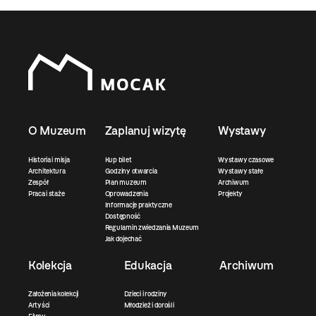
O Muzeum
Zaplanuj wizytę
Wystawy
Historia i misja
Kup bilet
Wystawy czasowe
Architektura
Godziny otwarcia
Wystawy stałe
Zespół
Plan muzeum
Archiwum
Praca i staże
Oprowadzenia
Projekty
Informacje praktyczne
Dostępność
Regulamin zwiedzania Muzeum
Jak dojechać
Kolekcja
Edukacja
Archiwum
Założenia kolekcji
Dzieci i rodziny
Artyści
Młodzież i dorośli