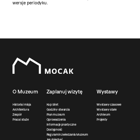
wersje periodyku.
O Muzeum
Zaplanuj wizytę
Wystawy
Historia i misja
Kup bilet
Wystawy czasowe
Architektura
Godziny otwarcia
Wystawy stałe
Zespół
Plan muzeum
Archiwum
Praca i staże
Oprowadzenia
Projekty
Informacje praktyczne
Dostępność
Regulamin zwiedzania Muzeum
Jak dojechać