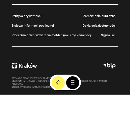
Polityka prywatności
Zamówienia publiczne
Biuletyn informacji publicznej
Deklaracja dostępności
Procedura przeciwdziałania mobbingowi i dyskryminacji
Sygnaliści
Wszystkie prawa zastrzeżone ©
MOCAK
2011-2026
MUZEUM SZTUKI WSPÓŁCZESNEJ W KRAKOWIE MOCAK – INSTYTUCJA KULTURY MIASTA
KRAKOWA
projekt, wykonanie i utrzymanie:
Bonjour.pl