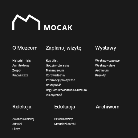
O Muzeum
Zaplanuj wizytę
Wystawy
Historia i misja
Kup bilet
Wystawy czasowe
Architektura
Godziny otwarcia
Wystawy stałe
Zespół
Plan muzeum
Archiwum
Praca i staże
Oprowadzenia
Projekty
Informacje praktyczne
Dostępność
Regulamin zwiedzania Muzeum
Jak dojechać
Kolekcja
Edukacja
Archiwum
Założenia kolekcji
Dzieci i rodziny
Artyści
Młodzież i dorośli
Filmy