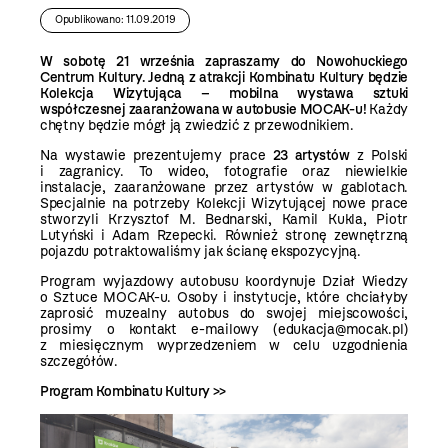
Opublikowano: 11.09.2019
W sobotę 21 września zapraszamy do Nowohuckiego
Centrum Kultury. Jedną z atrakcji Kombinatu Kultury będzie
Kolekcja Wizytująca
– mobilna wystawa sztuki
współczesnej zaaranżowana w autobusie MOCAK-u!
Każdy
chętny będzie mógł ją zwiedzić z przewodnikiem.
Na wystawie prezentujemy prace
23 artystów
z Polski
i zagranicy. To wideo, fotografie oraz niewielkie
instalacje, zaaranżowane przez artystów w gablotach.
Specjalnie na potrzeby Kolekcji Wizytującej nowe prace
stworzyli Krzysztof M. Bednarski, Kamil Kukla, Piotr
Lutyński i Adam Rzepecki. Również stronę zewnętrzną
pojazdu potraktowaliśmy jak ścianę ekspozycyjną.
Program wyjazdowy autobusu koordynuje Dział Wiedzy
o Sztuce MOCAK-u. Osoby i instytucje, które chciałyby
zaprosić muzealny autobus do swojej miejscowości,
prosimy o kontakt e-mailowy (edukacja@mocak.pl)
z miesięcznym wyprzedzeniem w celu uzgodnienia
szczegółów.
Program Kombinatu Kultury >>