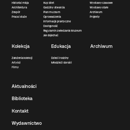
Historia i misja
Kup bilet
Wystawy czasowe
Architektura
Godziny otwarcia
Wystawy stałe
Zespół
Plan muzeum
Archiwum
Praca i staże
Oprowadzenia
Projekty
Informacje praktyczne
Dostępność
Regulamin zwiedzania Muzeum
Jak dojechać
Kolekcja
Edukacja
Archiwum
Założenia kolekcji
Dzieci i rodziny
Artyści
Młodzież i dorośli
Filmy
Aktualności
Biblioteka
Kontakt
Wydawnictwo