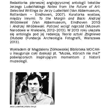
Redaktorka pierwszej anglojęzycznej antologii tekstów
Jerzego Ludwińskiego
Notes from the Future of Art:
Selected Writings by Jerzy Ludwiński
(Van Abbemuseum,
Rotterdam – Eindhoven, 2007). Kuratorka wystaw,
między innymi:
To the Margin and Back: Andrzej
Wróblewski
(Van Abbemuseum, Eindhoven 2010)
i
Andrzej Wróblewski. Patrzeć wciąż naprzód
(Muzeum
Narodowe w Krakowie, 2012–2013). W 2013 roku ukazała
się antologia pod jej redakcją
Teoria sztuki Zbigniewa
Dłubaka
(Fundacja Archeologia Fotografii, Warszawa
2013).
Wykładem dr Magdaleny Ziółkowskiej Biblioteka MOCAK-
u inauguruje cykl dyskusji pt. "Muzea, których nie ma?"
poświęconych inspirującym momentom z historii
muzeologii.
Jerzy Ludwiński, źródło: tnn.pl