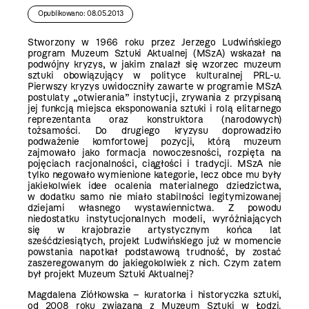
Opublikowano: 08.05.2013
Stworzony w 1966 roku przez Jerzego Ludwińskiego
program Muzeum Sztuki Aktualnej (MSzA) wskazał na
podwójny kryzys, w jakim znalazł się wzorzec muzeum
sztuki obowiązujący w polityce kulturalnej PRL-u.
Pierwszy kryzys uwidoczniły zawarte w programie MSzA
postulaty „otwierania” instytucji, zrywania z przypisaną
jej funkcją miejsca eksponowania sztuki i rolą elitarnego
reprezentanta oraz konstruktora (narodowych)
tożsamości. Do drugiego kryzysu doprowadziło
podważenie komfortowej pozycji, którą muzeum
zajmowało jako formacja nowoczesności, rozpięta na
pojęciach racjonalności, ciągłości i tradycji. MSzA nie
tylko negowało wymienione kategorie, lecz obce mu były
jakiekolwiek idee ocalenia materialnego dziedzictwa,
w dodatku samo nie miało stabilności legitymizowanej
dziejami własnego wystawiennictwa. Z powodu
niedostatku instytucjonalnych modeli, wyróżniających
się w krajobrazie artystycznym końca lat
sześćdziesiątych, projekt Ludwińskiego już w momencie
powstania napotkał podstawową trudność, by zostać
zaszeregowanym do jakiegokolwiek z nich. Czym zatem
był projekt Muzeum Sztuki Aktualnej?
Magdalena Ziółkowska – kuratorka i historyczka sztuki,
od 2008 roku związana z Muzeum Sztuki w Łodzi.