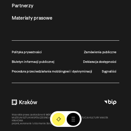
Partnerzy
Materiały prasowe
Polityka prywatności
Zamówienia publiczne
Biuletyn informacji publicznej
Deklaracja dostępności
Procedura przeciwdziałania mobbingowi i dyskryminacji
Sygnaliści
Wszystkie prawa zastrzeżone ©
MOCAK
2011-2026
MUZEUM SZTUKI WSPÓŁCZESNEJ W KRAKOWIE MOCAK – INSTYTUCJA KULTURY MIASTA
KRAKOWA
projekt, wykonanie i utrzymanie:
Bonjour.pl