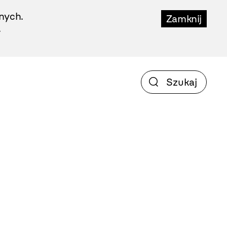
nych.
Zamknij
.