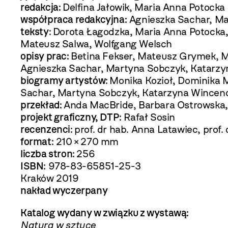
redakcja:
Delfina Jałowik, Maria Anna Potocka
współpraca redakcyjna:
Agnieszka Sachar, M
teksty:
Dorota Łagodzka, Maria Anna Potocka,
Mateusz Salwa, Wolfgang Welsch
opisy prac:
Betina Fekser, Mateusz Grymek, M
Agnieszka Sachar, Martyna Sobczyk, Katarzy
biogramy artystów:
Monika Kozioł, Dominika 
Sachar, Martyna Sobczyk, Katarzyna Wincen
przekład:
Anda MacBride, Barbara Ostrowska
projekt graficzny, DTP:
Rafał Sosin
recenzenci:
prof. dr hab. Anna Latawiec, prof
format:
210 × 270 mm
liczba stron:
256
ISBN:
978-83-65851-25-3
Kraków 2019
nakład wyczerpany
Katalog wydany w związku z wystawą:
Natura w sztuce