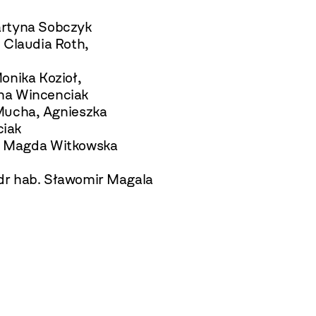
artyna Sobczyk
 Claudia Roth,
onika Kozioł,
na Wincenciak
Mucha, Agnieszka
ciak
, Magda Witkowska
. dr hab. Sławomir Magala