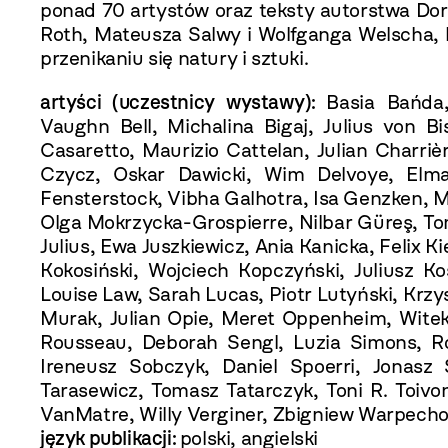
ponad 70 artystów oraz teksty autorstwa Doro
Roth, Mateusza Salwy i Wolfganga Welscha, k
przenikaniu się natury i sztuki.
artyści (uczestnicy wystawy):
Basia Bańda
Vaughn Bell, Michalina Bigaj, Julius von B
Casaretto, Maurizio Cattelan, Julian Charriè
Czycz, Oskar Dawicki, Wim Delvoye, Elmas
Fensterstock, Vibha Galhotra, Isa Genzken, M
Olga Mokrzycka-Grospierre, Nilbar Güreş, To
Julius, Ewa Juszkiewicz, Ania Kanicka, Felix K
Kokosiński, Wojciech Kopczyński, Juliusz K
Louise Law, Sarah Lucas, Piotr Lutyński, Krz
Murak, Julian Opie, Meret Oppenheim, Witek 
Rousseau, Deborah Sengl, Luzia Simons, R
Ireneusz Sobczyk, Daniel Spoerri, Jonasz 
Tarasewicz, Tomasz Tatarczyk, Toni R. Toivo
VanMatre, Willy Verginer, Zbigniew Warpecho
język publikacji:
polski, angielski