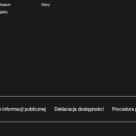
chiwum
Filmy
jekty
n informacji publicznej
Deklaracja dostępności
Procedura 