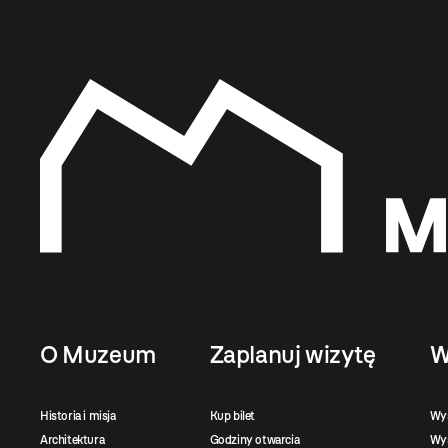
O Muzeum
Zaplanuj wizytę
W
Historia i misja
Kup bilet
Wy
Architektura
Godziny otwarcia
Wys