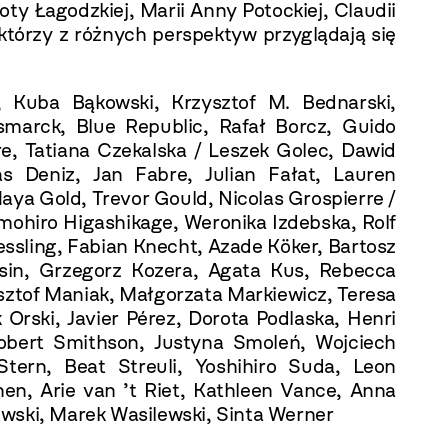
ty Łagodzkiej, Marii Anny Potockiej, Claudii
tórzy z różnych perspektyw przyglądają się
, Kuba Bąkowski, Krzysztof M. Bednarski,
ismarck, Blue Republic, Rafał Borcz, Guido
re, Tatiana Czekalska / Leszek Golec, Dawid
 Deniz, Jan Fabre, Julian Fałat, Lauren
aya Gold, Trevor Gould, Nicolas Grospierre /
mohiro Higashikage, Weronika Izdebska, Rolf
iessling, Fabian Knecht, Azade Köker, Bartosz
osin, Grzegorz Kozera, Agata Kus, Rebecca
ysztof Maniak, Małgorzata Markiewicz, Teresa
Orski, Javier Pérez, Dorota Podlaska, Henri
obert Smithson, Justyna Smoleń, Wojciech
Stern, Beat Streuli, Yoshihiro Suda, Leon
nen, Arie van ’t Riet, Kathleen Vance, Anna
wski, Marek Wasilewski, Sinta Werner