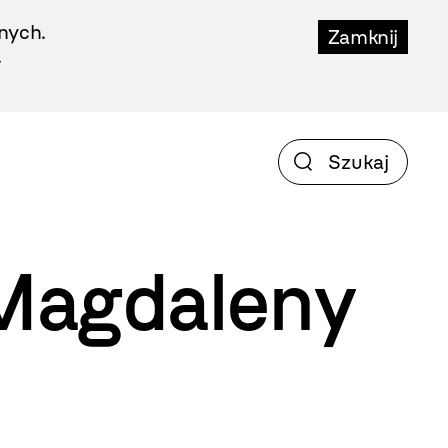
nych.
Zamknij
.
Magdaleny