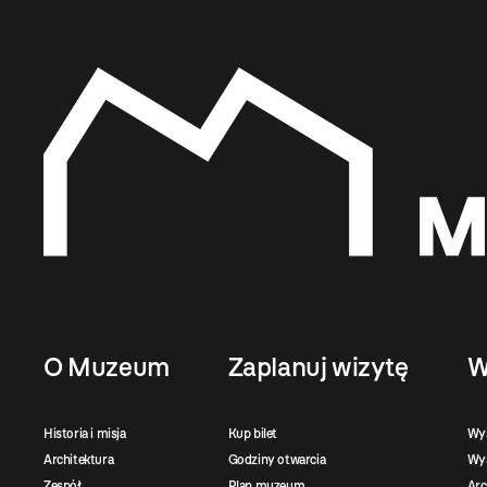
O Muzeum
Zaplanuj wizytę
W
Historia i misja
Kup bilet
Wy
Architektura
Godziny otwarcia
Wys
Zespół
Plan muzeum
Ar