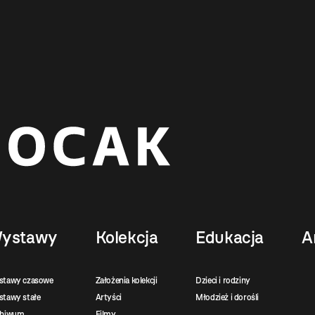
ystawy
Kolekcja
Edukacja
A
stawy czasowe
Założenia kolekcji
Dzieci i rodziny
tawy stałe
Artyści
Młodzież i dorośli
chiwum
Filmy