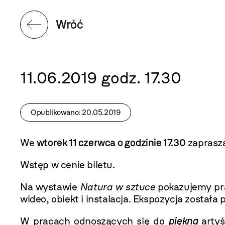
Wróć
11.06.2019 godz. 17.30
Opublikowano: 20.05.2019
We
wtorek 11 czerwca o godzinie 17.30
zaprasz
Wstęp w cenie biletu.
Na wystawie
Natura w sztuce
pokazujemy pra
wideo, obiekt i instalacja. Ekspozycja została 
W pracach odnoszących się do
piękna
artyś