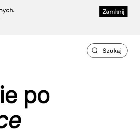
nych.
Zamknij
.
ie po
ce