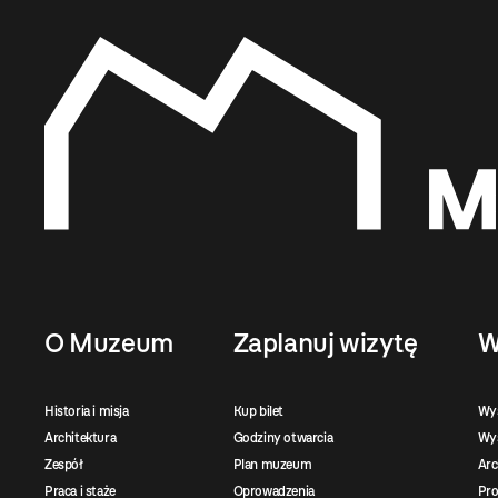
O Muzeum
Zaplanuj wizytę
W
Historia i misja
Kup bilet
Wy
Architektura
Godziny otwarcia
Wys
Zespół
Plan muzeum
Ar
Praca i staże
Oprowadzenia
Pro