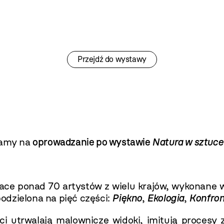
Przejdź do wystawy
amy na
oprowadzanie po wystawie
Natura w sztuce
ce ponad 70 artystów z wielu krajów, wykonane w t
podzielona na pięć części:
Piękno
,
Ekologia
,
Konfron
ci utrwalają malownicze widoki, imitują procesy