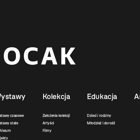
ystawy
Kolekcja
Edukacja
A
stawy czasowe
Założenia kolekcji
Dzieci i rodziny
tawy stałe
Artyści
Młodzież i dorośli
chiwum
Filmy
jekty